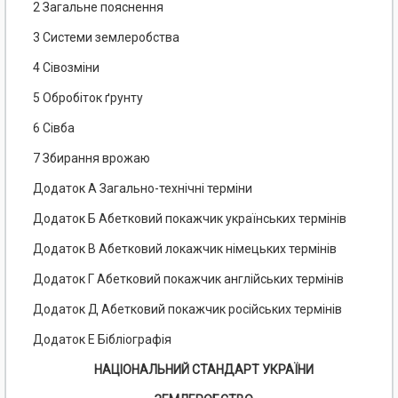
2 Загальне пояснення
3 Системи землеробства
4 Сівозміни
5 Обробіток ґрунту
6 Сівба
7 Збирання врожаю
Додаток А Загально-технічні терміни
Додаток Б Абетковий покажчик українських термінів
Додаток В Абетковий локажчик німецьких термінів
Додаток Г Абетковий покажчик англійських термінів
Додаток Д Абетковий покажчик російських термінів
Додаток Е Бібліографія
НАЦІОНАЛЬНИЙ СТАНДАРТ УКРАЇНИ