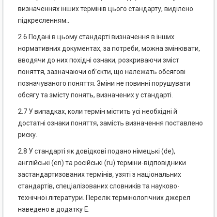
визначеннях інших термінів цього стандарту, виділено
підкресленням..
2.6 Подані в цьому стандарті визначення в інших
нормативних документах, за потреби, можна змінювати,
вводячи до них похідні ознаки, розкриваючи зміст
поняття, зазначаючи об’єкти, що належать обсягові
позначуваного поняття. Зміни не повинні порушувати
обсягу та змісту понять, визначених у стандарті.
2.7 У випадках, коли термін містить усі необхідні й
достатні ознаки поняття, замість визначення поставлено
риску.
2.8 У стандарті як довідкові подано німецькі (de),
англійські (еn) та російські (ru) терміни-відповідники
застандартизованих термінів, узяті з національних
стандартів, спеціалізованих словників та науково-
технічної літератури. Перелік термінологічних джерел
наведено в додатку Е.