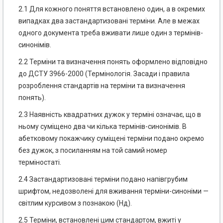
2.1 Для кожного поняття встановлено один, а в окремих
випадках два застандартизовані терміни. Але в межах
одного документа треба вживати лише один з термінів-
синонімів.
2.2 Терміни та визначення понять оформлено відповідно
до ДСТУ 3966-2000 (Термінологія. Засади і правила
розроблення стандартів на терміни та визначення
понять).
2.3 Наявність квадратних дужок у терміні означає, що в
ньому суміщено два чи кілька термінів-синонімів. В
абетковому покажчику суміщені терміни подано окремо
без дужок, з посиланням на той самий номер
терміностаті.
2.4 Застандартизовані терміни подано напівгрубим
шрифтом, недозволенi для вживання терміни-синоніми —
світлим курсивом з познакою (Нд).
2.5 Терміни, встановлені цим стандартом, вжиті у