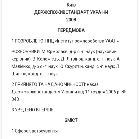
Київ
ДЕРЖСПОЖИВСТАНДАРТ УКРАЇНИ
2008
ПЕРЕДМОВА
1 РОЗРОБЛЕНО: ННЦ «Інститут землеробства УААН»
РОЗРОБНИКИ: М. Єрмолаєв, д-р с.-г. наук (науковий
керівник); В. Коломієць; Д. Літвінов, канд. с.-г. наук; А.
Малієнко, д-р с.-г. наук; Ю. Скурятін, канд. с.-г. наук; Л.
Шиліна, канд. с.-г. наук
2 ПРИЙНЯТО ТА НАДАНО ЧИННОСТІ: наказ
Держспоживстандарту України від 11 грудня 2006 р. №
343
3 УВЕДЕНО ВПЕРШЕ
ЗМІСТ
1 Сфера застосування