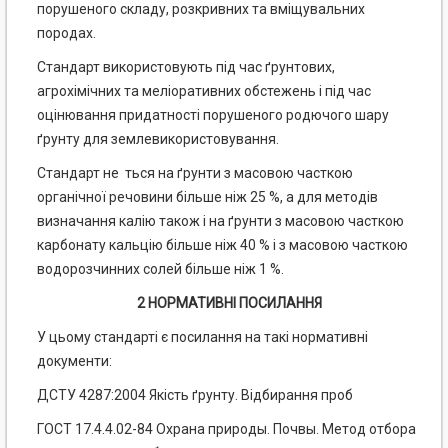
порушеного складу, розкривних та вміщувальних
породах.
Стандарт використовують під час ґрунтових,
агрохімічних та меліоративних обстежень і під час
оцінювання придатності порушеного родючого шару
ґрунту для землевикористовування.
Стандарт не ться на ґрунти з масовою часткою
органічної речовини більше ніж 25 %, а для методів
визначання калію також і на ґрунти з масовою часткою
карбонату кальцію більше ніж 40 % і з масовою часткою
водорозчинних солей більше ніж 1 %.
2 НОРМАТИВНІ ПОСИЛАННЯ
У цьому стандарті є посилання на такі нормативні
документи:
ДСТУ 4287:2004 Якість ґрунту. Відбирання проб
ГОСТ 17.4.4.02-84 Охрана природы. Почвы. Метод отбора