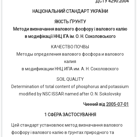
ДСТУ 4290:2004
НАЦІОНАЛЬНИЙ СТАНДАРТ УКРАЇНИ
ЯКІСТЬ ҐРУНТУ
Методи визначання валового фосфору і валового калію
в модифікації ННЦ ІГА ім. О. Н. Соколовського
КАЧЕСТВО ПОЧВЫ
Методы определения валового фосфора и валового
калия
в модификации ННЦ ИПА им. А. Н. Соколовского
SOIL QUALITY
Determination of total content of phosphorus and potassium
modified by NSC ISSAR named after O. N. Sokolovsky
Чинний від
2005-07-01
1 СФЕРА ЗАСТОСУВАННЯ
Цей стандарт установлює метод визначання валового
фосфору і валового калію в ґрунтах при­родного та