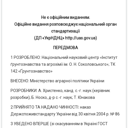
Не є офіційним виданням.
Офіційне видання розповсюджує національний орган
стандартизації
(ДП «УкрНДНЦ» http://uas.gov.ua)
ПЕРЕДМОВА
1 РОЗРОБЛЕНО: Національний науковий центр «Інститут
ґрунтознавства та агрохімії ім. О. Н. Соколовського»; ТК
142 «Ґрунтознавство»
ВНЕСЕНО: Міністерство аграрної політики України
РОЗРОБНИКИ: А. Христенко, канд. с.-г. наук (керівник
розробки); Б. Носко, д-р с.-г. наук; Т. Юнакова
2 ПРИЙНЯТО ТА НАДАНО ЧИННОСТІ: наказ
Держспоживстандарту України від 30 квітня 2004 р. № 86
3 УВЕДЕНО ВПЕРШЕ (зі скасуванням в Україні ГОСТ