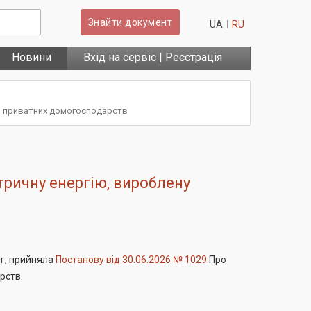
Знайти документ
UA
RU
Новини
Вхід на сервіс | Реєстрація
ми приватних домогосподарств
тричну енергію, вироблену
уг, прийняла
Постанову від 30.06.2026 № 1029
Про
рств.