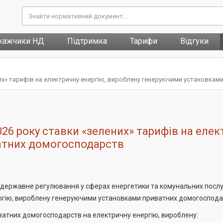
кажчики НД
Підтримка
Тарифи
Відгуки
них» тарифів на електричну енергію, вироблену генеруючими установка
26 року ставки «зелених» тарифів на елек
атних домогосподарств
є державне регулювання у сферах енергетики та комунальних посл
ргію, вироблену генеруючими установками приватних домогоспода
ватних домогосподарств на електричну енергію, вироблену: