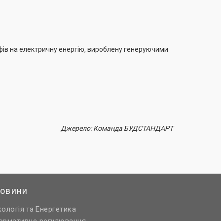
ів на електричну енергію, вироблену генеруючими
Джерело: Команда БУДСТАНДАРТ
овини
кологія
Енергетика
та