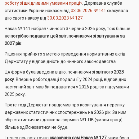
роботу зі шкідливими умовами праці»
. Державна служба
статистики України наказом від
03.06.2026 № 141
скасувала
дію свого наказу від
30.03.2023 № 127
.
Наказ № 141 набрав чинності 3 червня 2026 року, тож більше
не потрібно подавати цей звіт, починаючи зі звітування за
2027 рік
.
Рішення прийнято з метою приведення нормативних актів
Держстату у відповідність до чинного законодавства.
Ця форма була введена в дію, починаючи зі
звітного 2023
року
. Вперше роботодавці подали її у 2024 році, відповідно
наступний звіт мав би подаватися у 2026 році за підсумками
2025 року.
Проте тоді Держстат повідомив про коригування переліку
державних статистичних спостережень на 2026 рік. За ним
збір статистичних даних за формою №1-ПВ (умови праці)
більше здійснюватися не буде.
І тепер ось остаточно
скасовано сам Наказ № 127
, яким була