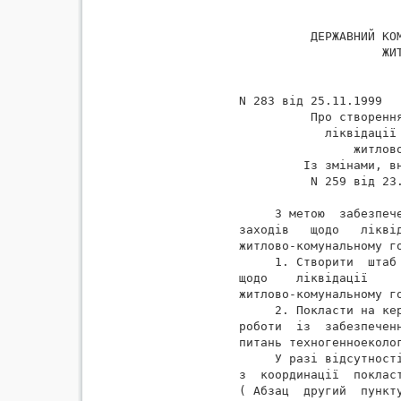
          ДЕРЖАВНИЙ КОМ
                    ЖИТ
                       
N 283 від 25.11.1999

          Про створення
            ліквідації 
                житлово
         Із змінами, вн
          N 259 від 23.
     З метою  забезпеч
заходів   щодо   лікві
житлово-комунальному го
     1. Створити  штаб
щодо    ліквідації    
житлово-комунальному го
     2. Покласти на ке
роботи  із  забезпечен
питань техногенноеколог
     У разі відсутност
з  координації  поклас
( Абзац  другий  пункт