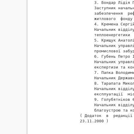
      3. Бондар Лідія П
      Заступник началь
      забезпечення  ре
      житлового  фонду

      4. Кремена Сергій
      Начальник відділ
      теплоенергетики

      5. Крищук Анатолі
      Начальник управл
      промислової забуд
      6. Губень Петро І
      Начальник управл
      експертизи та кон
      7. Папка Володими
      Начальник Державн
      8. Тарапата Микол
      Начальник відділ
      експлуатації  міс
      9. Голубятніков Є
      Начальник відділ
      благоустрою та ко
( Додаток  в  редакції 
23.11.2000 )
