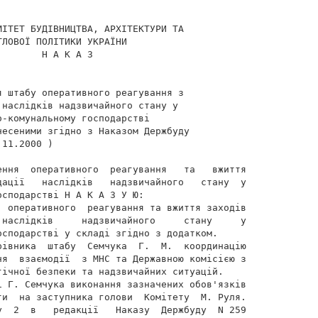
ІТЕТ БУДІВНИЦТВА, АРХІТЕКТУРИ ТА

ЛОВОЇ ПОЛІТИКИ УКРАЇНИ

       Н А К А З

 штабу оперативного реагування з

наслідків надзвичайного стану у

-комунальному господарстві

есеними згідно з Наказом Держбуду

11.2000 )

ення  оперативного  реагування   та   вжиття

дації   наслідків   надзвичайного   стану  у

сподарстві Н А К А З У Ю:

  оперативного  реагування та вжиття заходів

 наслідків     надзвичайного     стану     у

сподарстві у складі згідно з додатком.

рівника  штабу  Семчука  Г.  М.  координацію

ня  взаємодії  з МНС та Державною комісією з

ічної безпеки та надзвичайних ситуацій.

і Г. Семчука виконання зазначених обов'язків

ти  на заступника голови  Комітету  М. Руля.

у  2  в   редакції   Наказу  Держбуду  N 259
