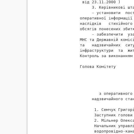
 від 23.11.2000 )

     3. Керівникові шта
     - установити  пос
оперативної інформації
наслідків   стихійного
обсягів понесених збитк
     - забезпечити  уз
МНС та Державній коміс
та   надзвичайних  сит
інфраструктури  та  жи
Контроль за виконанням 
Голова Комітету        
                       
                       
        з оперативного 
     надзвичайного стан
                       
      1. Семчук Григорі
      Заступник голови 
      2. Мільнер Олекса
      Начальник управлі
      водопровідно-кана