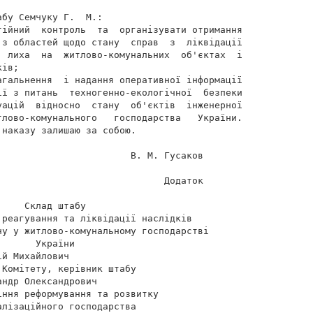
бу Семчуку Г.  М.:

тійний  контроль  та  організувати отримання

 з областей щодо стану  справ  з  ліквідації

  лиха  на  житлово-комунальних  об'єктах  і

ів;

агальнення  і надання оперативної інформації

ії з питань  техногенно-екологічної  безпеки

уацій  відносно  стану  об'єктів  інженерної

тлово-комунального   господарства   України.

наказу залишаю за собою.

                       В. М. Гусаков

                             Додаток

    Склад штабу

реагування та ліквідації наслідків

у у житлово-комунальному господарстві

      України

й Михайлович

Комітету, керівник штабу

ндр Олександрович

ння реформування та розвитку

лізаційного господарства
