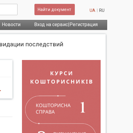
Найти документ
UA
RU
Новости
Вход на сервис|Регистрация
иквидации последствий
>