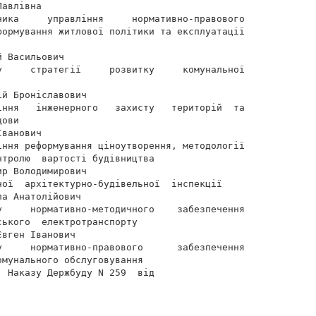
авлівна

ника     управління     нормативно-правового

формування житлової політики та експлуатації

 Васильович

у     стратегії     розвитку     комунальної

й Броніславович

іння   інженерного   захисту   територій  та

ови

ванович

іння реформування ціноутворення, методології

тролю  вартості будівництва

р Володимирович

ої  архітектурно-будівельної  інспекції

а Анатолійович

у     нормативно-методичного    забезпечення

ького  електротранспорту

вген Іванович

у     нормативно-правового      забезпечення

мунального обслуговування

 Наказу Держбуду N 259  від
