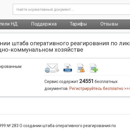
атели НД
Поддержка
Тарифы
Отзывы
дании штаба оперативного реагирования по л
щно-коммунальном хозяйстве
рированным
24551
Сервис содержит
бесплатных
документов.
Регистрируйтесь бесплатно >>
1999 № 283 О создании штаба оперативного реагирования по