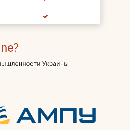
ne?
омышленности Украины
Next