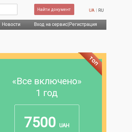
Найти документ
UA
RU
Новости
Вход на сервис|Регистрация
ТОП
«Все включено»
1 год
7500
UAH