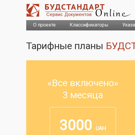
О проекте
Классификаторы
Указ
Тарифные планы
БУДСТ
«Все включено»
3 месяца
3000
UAH