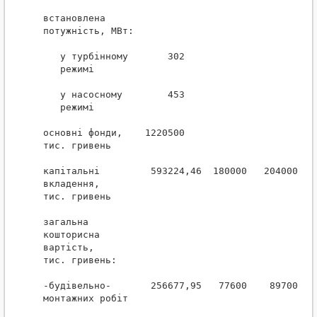
встановлена

потужність, МВт:

   у турбінному       302                        
   режимі

   у насосному        453                        
   режимі

основні фонди,    1220500                     122
тис. гривень

капітальні         593224,46  180000   204000  17
вкладення,

тис. гривень

загальна

кошторисна

вартість,

тис. гривень:

-будівельно-       256677,95   77600    89700   6
монтажних робіт
