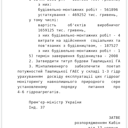
         з них:

         будівельно-монтажних робіт - 561896 тис.
         устаткування - 469252 тис. гривень,

     у тому числі:

         вартість     об'єктів     виробничого   
         1659125 тис. гривень,

         з них будівельно-монтажних робіт - 42841
         витрати на здійснення  соціальних та еко
         пов'язаних з будівництвом, - 187527 тис.
         з них будівельно-монтажних робіт - 12169
     5) термін завершення будівництва - 2008 рік.
     2. Затвердити титул будови Ташлицької ГАЕС, 
     3. Мінпаливенерго   забезпечити   поетапне  
потужностей Ташлицької ГАЕС у складі 1-3 гідроагр
урахуванням  досвіду експлуатації цих гідроагрега
моніторингу  навколишнього  природного   середови
установленому      порядку     питання    про    
4-6 гідроагрегатів.

     Прем'єр-міністр України                     
     Інд. 37

                                        ЗАТВЕРДЖЕ
                         розпорядженням Кабінету 
                               від 17 червня 2002