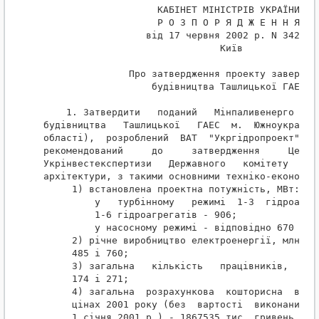
                    КАБІНЕТ МІНІСТРІВ УКРАЇНИ

                    Р О З П О Р Я Д Ж Е Н Н Я

                  від 17 червня 2002 р. N 342-р

                               Київ

               Про затвердження проекту завершенн
                   будівництва Ташлицької ГАЕС

    1. Затвердити   поданий   Мінпаливенерго   пр
будівництва   Ташлицької   ГАЕС  м.  Южноукраїнсь
області),  розроблений  ВАТ  "Укргідропроект"   (
рекомендований     до     затвердження     Центра
Укрінвестекспертизи   Державного   комітету   з  
архітектури, з такими основними техніко-економічн
     1) встановлена проектна потужність, МВт:

         у   турбінному   режимі  1-3  гідроагрег
         1-6 гідроагрегатів - 906;

         у насосному режимі - відповідно 670 і 13
     2) річне виробництво електроенергії, млн. кВ
     485 і 760;

     3) загальна   кількість   працівників,    ос
     174 і 271;

     4) загальна  розрахункова  кошторисна  варті
     цінах 2001 року (без  вартості  виконаних  р
     1 січня 2001 р.) - 1867535 тис. гривень,
