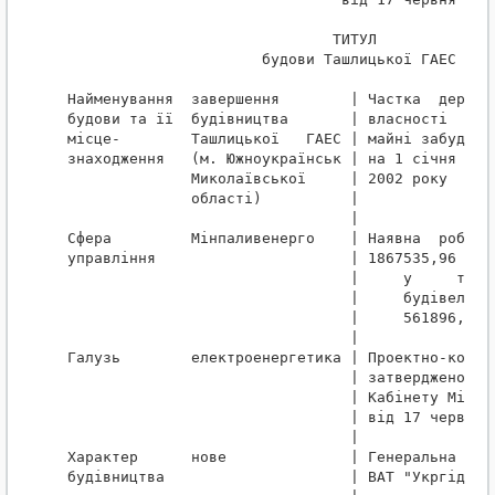
                              ТИТУЛ

                      будови Ташлицької ГАЕС

Найменування  завершення        | Частка  державн
будови та її  будівництва       | власності      
місце-        Ташлицької   ГАЕС | майні забудовни
знаходження   (м. Южноукраїнськ | на 1 січня

              Миколаївської     | 2002 року      
              області)          |

                                |

Сфера         Мінпаливенерго    | Наявна  робоча 
управління                      | 1867535,96 тис.
                                |     у     тому 
                                |     будівельно-
                                |     561896,35 т
                                |

Галузь        електроенергетика | Проектно-коштор
                                | затверджено    
                                | Кабінету Мініст
                                | від 17 червня 2
                                |

Характер      нове              | Генеральна прое
будівництва                     | ВАТ "Укргідропр