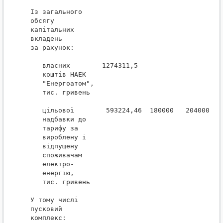
Із загального

обсягу

капітальних

вкладень

за рахунок:

   власних        1274311,5                     
   коштів НАЕК

   "Енергоатом",

   тис. гривень

   цільової        593224,46  180000   204000  17
   надбавки до

   тарифу за

   вироблену і

   відпущену

   споживачам

   електро-

   енергію,

   тис. гривень

У тому числі

пусковий

комплекс:
