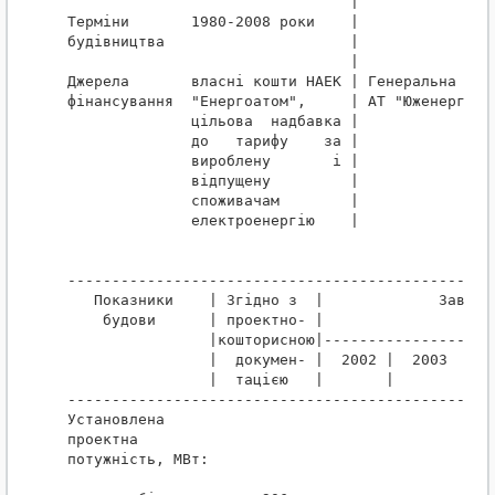
                                |

Терміни       1980-2008 роки    |

будівництва                     |

                                |

Джерела       власні кошти НАЕК | Генеральна підр
фінансування  "Енергоатом",     | АТ "Юженергобуд
              цільова  надбавка |

              до   тарифу    за |

              вироблену       і |

              відпущену         |

              споживачам        |

              електроенергію    |

------------------------------------------------
   Показники    | Згідно з  |             Завданн
    будови      | проектно- |

                |кошторисною|-------------------
                |  докумен- |  2002 |  2003  |  
                |  тацією   |       |        |  
------------------------------------------------
Установлена

проектна

потужність, МВт:
