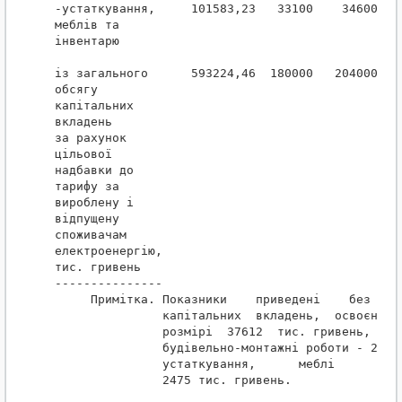
-устаткування,     101583,23   33100    34600   3
меблів та

інвентарю

із загального      593224,46  180000   204000  17
обсягу

капітальних

вкладень

за рахунок

цільової

надбавки до

тарифу за

вироблену і

відпущену

споживачам

електроенергію,

тис. гривень

---------------

     Примітка. Показники    приведені    без   ур
               капітальних  вкладень,  освоєних  
               розмірі  37612  тис. гривень,    у
               будівельно-монтажні роботи - 28689
               устаткування,      меблі      та  
               2475 тис. гривень.
