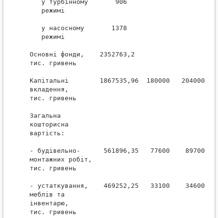
   у турбінному       906                        
   режимі

   у насосному       1378                        
   режимі

Основні фонди,    2352763,2                   12
тис. гривень

Капітальні        1867535,96  180000   204000  2
вкладення,

тис. гривень

Загальна

кошторисна

вартість:

- будівельно-      561896,35   77600    89700   
монтажних робіт,

тис. гривень

- устаткування,    469252,25   33100    34600   
меблів та

інвентарю,

тис. гривень
