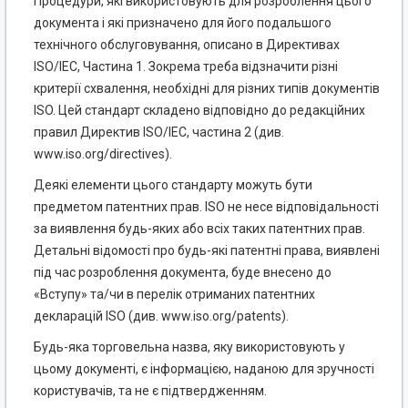
Процедури, які використовують для розроблення цього
документа і які призначено для його подальшого
технічного обслуговування, описано в Директивах
ISO/IEC, Частина 1. Зокрема треба відзначити різні
критерії схвалення, необхідні для різних типів документів
ISO. Цей стандарт складено відповідно до редакційних
правил Директив ISO/IEC, частина 2 (див.
www.iso.org/directives).
Деякі елементи цього стандарту можуть бути
предметом патентних прав. ISO не несе відповідальності
за виявлення будь-яких або всіх таких патентних прав.
Детальні відомості про будь-які патентні права, виявлені
під час розроблення документа, буде внесено до
«Вступу» та/чи в перелік отриманих патентних
декларацій ISO (див. www.iso.org/patents).
Будь-яка торговельна назва, яку використовують у
цьому документі, є інформацією, наданою для зручності
користувачів, та не є підтвердженням.