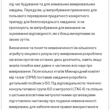
під час будування та для знімальних вимірювальних
завдань. Передусім, ці випробування призначено для
польового перевіряння придатності конкретного
приладу для безпосереднього завдання. їх не
пропонують як випробування для визнання чи
оцінювання відповідності, які є більш вичерпними за
своєю суттю.
Визначення та поняття невизначеності як кількісного
атрибуту кінцевого результату вимірювання розроблено
загалом протягом останніх двох десятиліть, навіть якщо
аналіз похибок вже давно є частиною всіх наук про
вимірювання. Після кількох етапів Міжнародний комітет
мір та ваг (СІРМ) поставив завдання розробити
детальний посібник з ISO. Під відповідальністю технічної
консультативної групи ISO з метрології (TAG 4) та спільно
з шістьма всесвітніми метрологічними організаціями
підготовлено настанову про подання невизначеності
вимірювань для забезпечення правил використання в