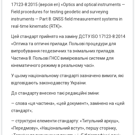
17123-8:2015 (версія en) «Optics and optical instruments —
Field procedures for testing geodetic and surveying
instruments — Part 8: GNSS field measurement systems in
real-time kinematic (RTK)».
Цей стандарт прийнято на заміну ДСТУ ISO 17123-8:2014
«Оптика та оптичні прилади. Польові процедури для
випробування геодезичних та знімальних приладів.
Частина 8. Польові ГНСС вимірювальні системи для
кінематичного режиму в реальному часі».
У цьому національному стандарті зазначено вимоги, які
відповідають законодавству України.
До стандарту внесено такі редакційні зміни:
— слова «ця частина», «цей документ», замінено на «цей
стандарт»;
— структурні елементи стандарту: «Титульний аркуш»,
«Передмову», «Національний вступ», першу сторінку,