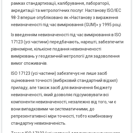
рамках стандартизації, калібрування, лабораторії,
акредитації та метрологічних послуг. Настанову ISO/IEC
98-3 вперше опубліковано як «Настанову з вираження
невизначеності під час вимірювання (GUM)» у 1995 році.
Із введенням невизначеності під час вимірювання в ISO
17123 (усі частини) передбачають, нарешті, забезпечити
рівномірне, кількісне подання невизначеності
вимірювань у геодезичній метрології для задоволення
вимог споживачів.
ISO 17123 (усі частини) забезпечує не лише засіб
оцінювання точності (вибірковий стандартний відхил)
приладу, але також засіб для визначення бюджету
невизначеності, який дозволяє підсумовувати всі
компоненти невизначеності, незалежно від того, чи є
вони випадковими чи систематичними, до
репрезентативної міри точності, тобто комбіновану
стандартну невизначеність.