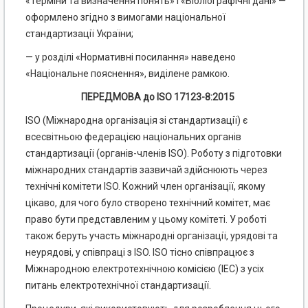
«Терміни та визначення понять» і «Бібліографічні дані» —
оформлено згідно з вимогами національної
стандартизації України;
— у розділі «Нормативні посилання» наведено
«Національне пояснення», виділене рамкою.
ПЕРЕДМОВА до ISO 17123-8:2015
ISO (Міжнародна організація зі стандартизації) є
всесвітньою федерацією національних органів
стандартизації (органів-членів ISO). Роботу з підготовки
міжнародних стандартів зазвичай здійснюють через
технічні комітети ISO. Кожний член організації, якому
цікаво, для чого було створено технічний комітет, має
право бути представленим у цьому комітеті. У роботі
також беруть участь міжнародні організації, урядові та
неурядові, у співпраці з ISO. ISO тісно співпрацює з
Міжнародною електротехнічною комісією (ІЕС) з усіх
питань електротехнічної стандартизації.