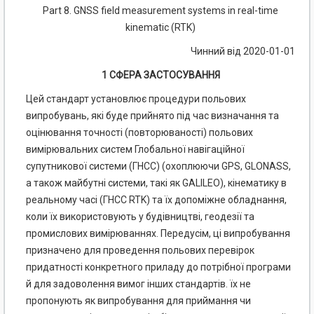
Part 8. GNSS field measurement systems in real-time
kinematic (RTK)
Чинний від 2020-01-01
1 СФЕРА ЗАСТОСУВАННЯ
Цей стандарт установлює процедури польових
випробувань, які буде прийнято під час визначання та
оцінювання точності (повторюваності) польових
вимірювальних систем Глобальної навігаційної
супутникової системи (ГНСС) (охоплюючи GPS, GLONASS,
а також майбутні системи, такі як GALILEO), кінематику в
реальному часі (ГНСС RTK) та їх допоміжне обладнання,
коли їх використовують у будівництві, геодезії та
промислових вимірюваннях. Передусім, ці випробування
призначено для проведення польових перевірок
придатності конкретного приладу до потрібної програми
й для задоволення вимог інших стандартів. їх не
пропонують як випробування для приймання чи