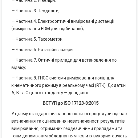
— Частина 2. Нівеліри;
— Частина 3. Теодоліти;
— Частина 4. Електрооптичні вимірювачі дистанції
(вимірювання EDM для відбивачів);
— Частина 5. Тахеометри;
— Частина 6. Ротаційні лазери;
— Частина 7. Оптичні прилади для встановлення по
відвісу;
— Частина 8. ГНСС системи вимірювання полів для
кінематичного режиму в реальному часі (RTK). Додатки
А, В та С цього стандарту — довідкові.
ВСТУП до ISO 17123-8:2015
У цьому стандарті визначено польові процедури під час
визначання та оцінювання невизначеності результатів
вимірювання, отриманих геодезичними приладами та
їхнім допоміжним обладнанням, коли їх використовують