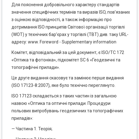
Для пояснення добровільного характеру стандартів
значення специфічних термінів та виразів ISO, пов’язаних
з оцінкою відповідності, а також інформацію про
дотримання ISO принципів Світової організації торгівлі
(WOT) у технічних бар’єрах у торгівлі (ТВТ) див. таку URL-
адресу: www. Foreword - Supplementary information
Комітет, відповідальний за цей документ, є ISO/TC 172
«Оптика та фотоніка», підкомітет SC 6 «Геодезичні та
топографічні прилади».
Це друге видання скасовує та замінює перше видання
(ISO 17123-8:2007), яке було технічно переглянуто.
ISO 17123 складається з таких частин із загальною
назвою «Оптика та оптичні прилади. Процедури
польових випробувань геодезичних та топографічних
приладів»:
— Частина 1. Теорія;