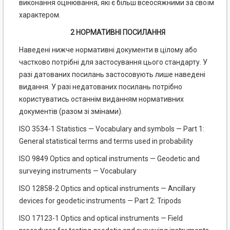
виконання оцінювання, які є більш всеосяжними за своїм
характером.
2 НОРМАТИВНІ ПОСИЛАННЯ
Наведені нижче нормативні документи в цілому або
частково потрібні для застосування цього стандарту. У
разі датованих посилань застосовують лише наведені
видання. У разі недатованих посилань потрібно
користуватись останнім виданням нормативних
документів (разом зі змінами).
ISO 3534-1 Statistics — Vocabulary and symbols — Part 1:
General statistical terms and terms used in probability
ISO 9849 Optics and optical instruments — Geodetic and
surveying instruments — Vocabulary
ISO 12858-2 Optics and optical instruments — Ancillary
devices for geodetic instruments — Part 2: Tripods
ISO 17123-1 Optics and optical instruments — Field