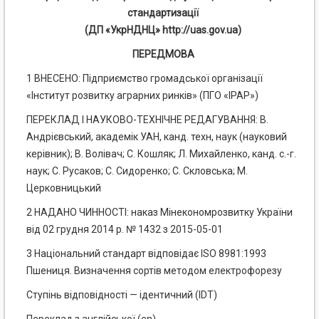
стандартизації
(ДП «УкрНДНЦ» http://uas.gov.ua)
ПЕРЕДМОВА
1 ВНЕСЕНО: Підприємство громадської організації
«Інститут розвитку аграрних ринків» (ПГО «ІРАР»)
ПЕРЕКЛАД І НАУКОВО-ТЕХНІЧНЕ РЕДАГУВАННЯ: В.
Андрієвський, академік УАН, канд. техн, наук (науковий
керівник); В. Волівач; С. Кошляк; Л. Михайленко, канд. с.-г.
наук; С. Русаков; С. Сидоренко; С. Скловська; М.
Церковницький
2 НАДАНО ЧИННОСТІ: наказ Мінекономрозвитку України
від 02 грудня 2014 р. № 1432 з 2015-05-01
3 Національний стандарт відповідає ISO 8981:1993
Пшениця. Визначення сортів методом електрофорезу
Ступінь відповідності — ідентичний (IDT)