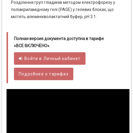
Розділення груп гліадинів методом електрофорезу у
поліакриламідному гелі (PAGE) у гелевих блоках, що
містять алюмінієволактатний буфер, pH 3.1.
Полная версия документа доступна в тарифе
«ВСЕ ВКЛЮЧЕНО».
Войти в
Личный
кабинет
Подробнее о тарифах