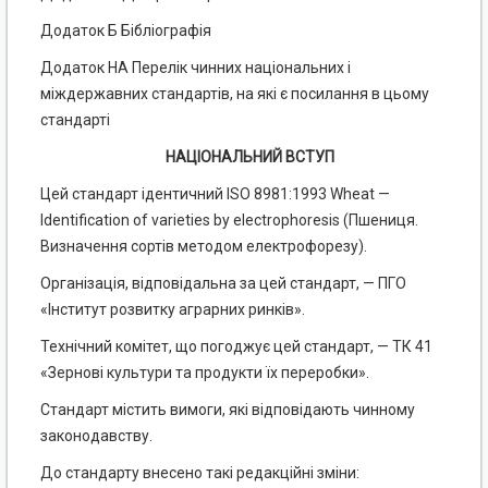
Додаток Б Бібліографія
Додаток НА Перелік чинних національних і
міждержавних стандартів, на які є посилання в цьому
стандарті
НАЦІОНАЛЬНИЙ ВСТУП
Цей стандарт ідентичний ISO 8981:1993 Wheat —
Identification of varieties by electrophoresis (Пшениця.
Визначення сортів методом електрофорезу).
Організація, відповідальна за цей стандарт, — ПГО
«Інститут розвитку аграрних ринків».
Технічний комітет, що погоджує цей стандарт, — ТК 41
«Зернові культури та продукти їх переробки».
Стандарт містить вимоги, які відповідають чинному
законодавству.
До стандарту внесено такі редакційні зміни: