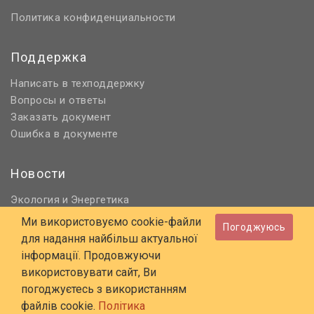
Политика конфиденциальности
Поддержка
Написать в техподдержку
Вопросы и ответы
Заказать документ
Ошибка в документе
Новости
Экология
Энергетика
и
Нормативное регулирование
Ми використовуємо cookie-файли
Погоджуюсь
Строительство и проектирование
для надання найбільш актуальної
Охрана труда и ПБ
інформації. Продовжуючи
використовувати сайт, Ви
© 2006 - 2026 Все права защищены
погоджуєтесь з використанням
E-mail:
online@budstandart.com
файлів cookie.
Політика