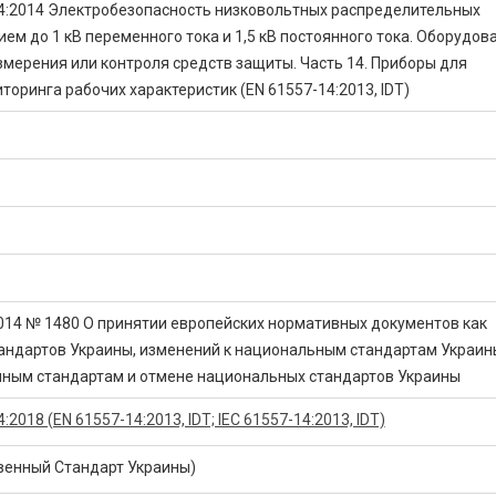
4:2014 Электробезопасность низковольтных распределительных
ем до 1 кВ переменного тока и 1,5 кВ постоянного тока. Оборудов
змерения или контроля средств защиты. Часть 14. Приборы для
торинга рабочих характеристик (EN 61557-14:2013, IDT)
2014 № 1480 О принятии европейских нормативных документов как
андартов Украины, изменений к национальным стандартам Украин
ным стандартам и отмене национальных стандартов Украины
2018 (EN 61557-14:2013, IDT; IEC 61557-14:2013, IDТ)
венный Стандарт Украины)