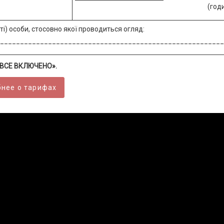
(години
сті) особи, стосовно якої проводиться огляд:
________________________________________________________
 «ВСЕ ВКЛЮЧЕНО».
нее о тарифах