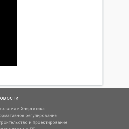
овости
кология
Энергетика
и
ормативное регулирование
троительство и проектирование