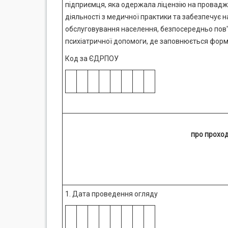
підприємця, яка одержала ліцензію на провадж
діяльності з медичної практики та забезпечує н
обслуговування населення, безпосередньо пов
психіатричної допомоги, де заповнюється фор
Код за ЄДРПОУ
про проход
1. Дата проведення огляду