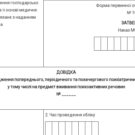
ення господарсько:
Форма первинної об
а її основі медичне
№ 1
'язане з наданням
ЗАТВ
ма
Наказ М
ДОВІДКА
ження попереднього, періодичного та позачергового психіатрични
у тому числі на предмет вживання психоактивних речовин
№ ______
2. Час проведення обліку