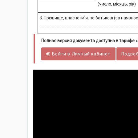
(число, місяць, рік)
3. Прізвище, власне ім’я, по батькові (за наявно
________________________________________
Полная версия документа доступна в тарифе
Войти в
Личный
кабинет
Подроб