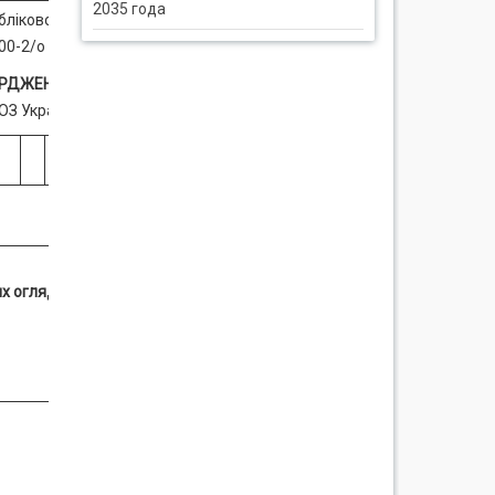
2035 года
лікової документації
00-2/о
ЕРДЖЕНО
ОЗ України
№
х оглядів,