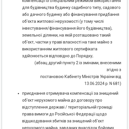
компенсації із спеціальним режимом використання
для будівництва будинку садибного типу, садового
або дачного будинку або фінансування придбання
об'єкта житлової нерухомості (у тому числі
інвестування/фінансування його будівництва),
земельної ділянки, на якій розташовано такий
об'єкт, частки у праві власності на таке майно з
використанням житлового сертифіката
здійснюється відповідно до Порядку;
(абзац другий пункту 2 із змінами, внесеними
згідно з
постановою Кабінету Міністрів України від
13.06.2024 р. N 681)
приєднання отримувача компенсації за знищений
об'єкт нерухомого майна до договору про
відступлення державі / територіальній громаді
права вимоги до Російської Федерації щодо
відшкодування збитків за знищений об'єкт
нерухомого майна, завданих внаслідок бойових