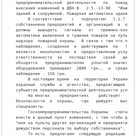
предпринимательской  деятельности   по   поводу   
внесения изменений в ДБН В.  2.5.-13-98   "Инженер
зданий и сооружений. Пожарная автоматика зданий и 
     В соответствии    с   подпунктом   1.1.7   ДБ
собственники предприятий  и  организаций  в  обяза
должны   выводить   сигналы   от   приемно-контрол
автоматики выявления и тушения пожаров на пульты ц
надзора  пожарной охраны.  В связи с тем что предп
наблюдения,  созданное  и  действующее  на   терри
является  монополистом  в  предоставлении услуг и 
ответственности  за   последствия   своей   деятел
обходятся   предпринимателям   уплатой  значительн
оборудования  превышает  2000  грн.,  а  среднемес
наблюдение - 150 грн.

     В настоящее время  на  территории  Украины  д
охранные  службы  и  агентства,  предлагающие боле
субъектов предпринимательской деятельности условия
     На многих    предприятиях    действуют   собс
безопасности  и  охраны,   где   дежурят   высокок
специалисты.

     Госкомпредпринимательства Украины   считает  
внести в данный пункт изменения, с тем чтобы допол
"или на пульты других организаций и предприятий  с
дежурством персонала по выбору собственника".

     То есть  предлагаем  следующую  редакцию  под