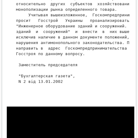
относительно  других  субъектов  хозяйствования,  
монополизации рынка определенного товара.

     Учитывая вышеизложенное,  Госкомпредпринимате
просит   Госстрой   Украины   проанализировать   Д
"Инженерное оборудование зданий и сооружений.  Пож
зданий  и  сооружений"  и  внести  в  них вышеуказ
исключив наличие в данном документе положений, сод
нарушения антимонопольного законодательства. Проси
направить в  адрес  Госкомпредпринимательства  Укр
Госстроя по данному вопросу.

 Заместитель председателя                         
 "Бухгалтерская газета",

 N 2 від 13.01.2002
