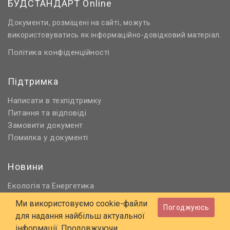
БУДСТАНДАРТ Online
Документи, розміщені на сайті, можуть
використовуватись як інформаційно-довідковий матеріал.
Політика конфіденційності
Підтримка
Написати в техпідтримку
Питання та відповіді
Замовити документ
Помилка у документі
Новини
Екологія
Енергетика
та
Нормативне регулювання
Ми використовуємо cookie-файли
Погоджуюсь
Будівництво та проєктування
для надання найбільш актуальної
Охорона праці та ПБ
інформації. Продовжуючи