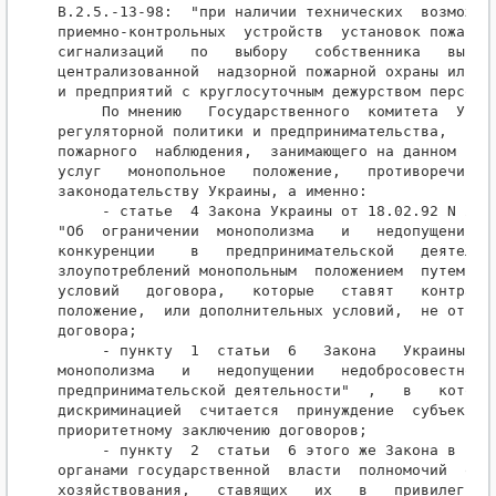
В.2.5.-13-98:  "при наличии технических  возможнос
приемно-контрольных  устройств  установок пожароту
сигнализаций   по   выбору   собственника   выводя
централизованной  надзорной пожарной охраны или др
и предприятий с круглосуточным дежурством персонал
     По мнению   Государственного  комитета  Украи
регуляторной политики и предпринимательства,  созд
пожарного  наблюдения,  занимающего на данном рынк
услуг   монопольное   положение,   противоречит   
законодательству Украины, а именно:

     - статье  4 Закона Украины от 18.02.92 N 2132
"Об  ограничении  монополизма   и   недопущении   
конкуренции    в   предпринимательской   деятельно
злоупотреблений монопольным  положением  путем  на
условий   договора,   которые   ставят   контраген
положение,  или дополнительных условий,  не относя
договора;

     - пункту  1  статьи  6   Закона   Украины   "
монополизма   и   недопущении   недобросовестной  
предпринимательской деятельности"  ,   в   котором
дискриминацией  считается  принуждение  субъектов 
приоритетному заключению договоров;

     - пункту  2  статьи  6 этого же Закона в част
органами государственной  власти  полномочий  отде
хозяйствования,   ставящих   их   в   привилегиров