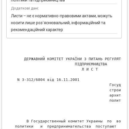
політики та підприємництва
Додаткові дані:
Листи – не є нормативно-правовими актами, можуть
носити лише роз`яснювальний, інформаційний та
рекомендаційний характер
    ДЕРЖАВНИЙ КОМІТЕТ УКРАЇНИ З ПИТАНЬ РЕГУЛЯТОРНО
                          ПІДПРИЄМНИЦТВА

                             Л И С Т

 N 3-312/6804 від 16.11.2001

                                         Государст
                                         строитель
                                         архитекту
                                         политики 
     В Государственный комитет Украины  по  вопрос
политики   и  предпринимательства  поступают  обра