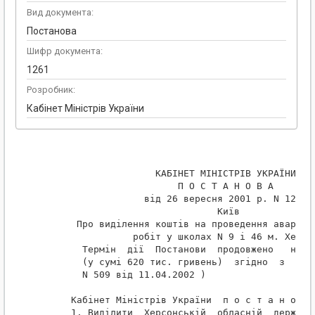
Вид документа:
Постанова
Шифр документа:
1261
Розробник:
Кабінет Міністрів України
                    КАБІНЕТ МІНІСТРІВ УКРАЇНИ

                        П О С Т А Н О В А

                  від 26 вересня 2001 р. N 1261

                               Київ

      Про виділення коштів на проведення аварійно
                робіт у школах N 9 і 46 м. Херсон
       Термін  дії  Постанови  продовжено   на  2
       (у сумі 620 тис. гривень)  згідно  з  Пост
       N 509 від 11.04.2002 ) 

     Кабінет Міністрів України  п о с т а н о в л
     1. Виділити  Херсонській  обласній  державні