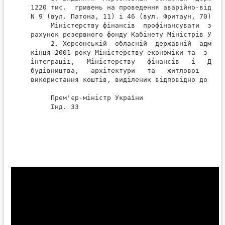
1220 тис.  гривень на проведення аварійно-відновн
N 9 (вул. Патона, 11) і 46 (вул. Фритаун, 70) м. 
     Міністерству фінансів  профінансувати  зазна
рахунок резервного фонду Кабінету Міністрів Украї
     2. Херсонській  обласній  державній  адмініс
кінця 2001 року Міністерству економіки та  з  пит
інтеграції,   Міністерству   фінансів   і   Держа
будівництва,   архітектури   та   житлової   полі
використання коштів, виділених відповідно до цієї
     Прем'єр-міністр України                     
     Інд. 33
