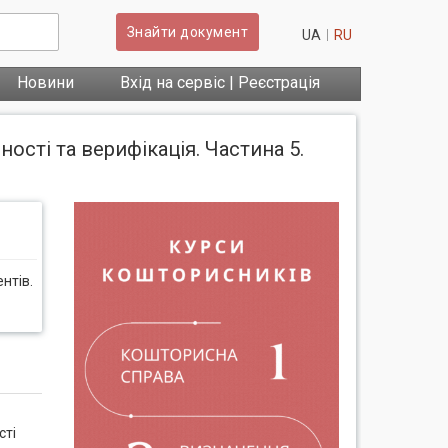
Знайти документ
UA
RU
Новини
Вхід на сервіс | Реєстрація
ості та верифікація. Частина 5.
нтів.
сті