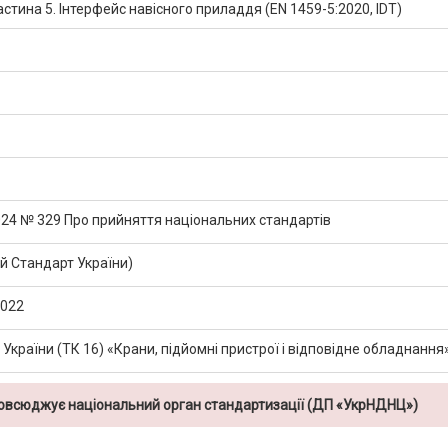
астина 5. Інтерфейс навісного приладдя (EN 1459-5:2020, IDT)
2024 № 329 Про прийняття національних стандартів
 Стандарт України)
2022
 України (ТК 16) «Крани, підйомні пристрої і відповідне обладнання
повсюджує національний орган стандартизації (ДП «УкрНДНЦ»)