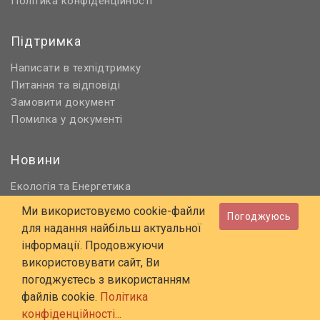
Політика конфіденційності
Підтримка
Написати в техпідтримку
Питання та відповіді
Замовити документ
Помилка у документі
Новини
Екологія
Енергетика
та
Нормативне регулювання
Ми використовуємо cookie-файли
Погоджуюсь
Будівництво та проєктування
для надання найбільш актуальної
Охорона праці та ПБ
інформації. Продовжуючи
використовувати сайт, Ви
© 2006 - 2026 Всі права захищені
погоджуєтесь з використанням
E-mail:
online@budstandart.com
файлів cookie.
Політика
UA
RU
конфіденційності...