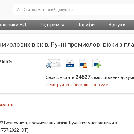
кажчики НД
Підтримка
Тарифи
Відгуки
мислових візків. Ручні промислові візки з пл
ОВАНО»
24527
Сервіс містить
безкоштовних докуме
Реєструйтеся безкоштовно >>>
ументи
 Безпечність промислових візків. Ручні промислові візки з
757:2022, IDT)