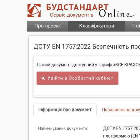
Про проєкт
Класифікатори
По
ДСТУ EN 1757:2022 Безпечність про
Даний документ доступний у тарифі «ВСЕ ВРАХ
Увійти в
Особистий
кабінет
Інформація про документ
Посилання на док
Найменування документа:
ДСТУ EN 1757:2022
платформою (EN 1