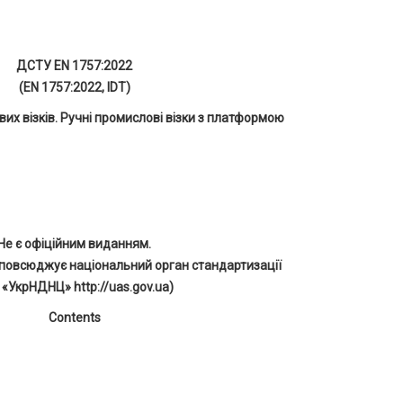
ДСТУ EN 1757:2022
(EN 1757:2022, IDT)
их візків. Ручні промислові візки з платформою
Не є офіційним виданням.
повсюджує національний орган стандартизації
 «УкрНДНЦ» http://uas.gov.ua)
Contents