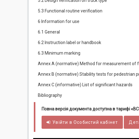
5.2 Design verification on truck type
5.3 Functional routine verification
6 Information for use
6.1 General
6.2 Instruction label or handbook
6.3 Minimum marking
Annex A (normative) Method for measurement of f
Annex В (normative) Stability tests for pedestrian p
Annex C (informative) List of significant hazards
Bibliography
Повна версія документа доступна в тарифі «
Увійти в
Особистий
кабінет
Дет