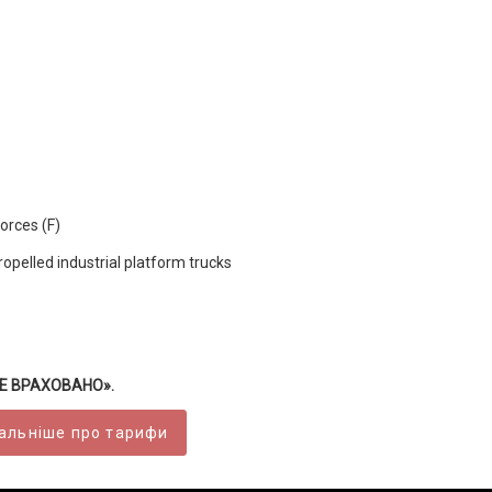
orces (F)
ropelled industrial platform trucks
ВСЕ ВРАХОВАНО».
альніше про тарифи