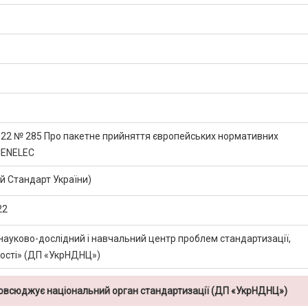
2022 № 285 Про пакетне прийняття європейських нормативних
CENELEC
 Стандарт України)
22
науково-дослідний і навчальний центр проблем стандартизації,
кості» (ДП «УкрНДНЦ»)
повсюджує національний орган стандартизації (ДП «УкрНДНЦ»)