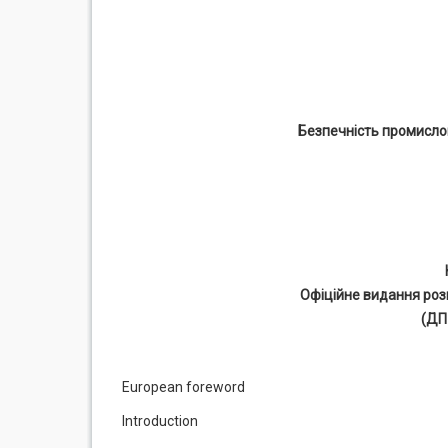
Безпечність промислов
Офіційне видання роз
(ДП
European foreword
Introduction