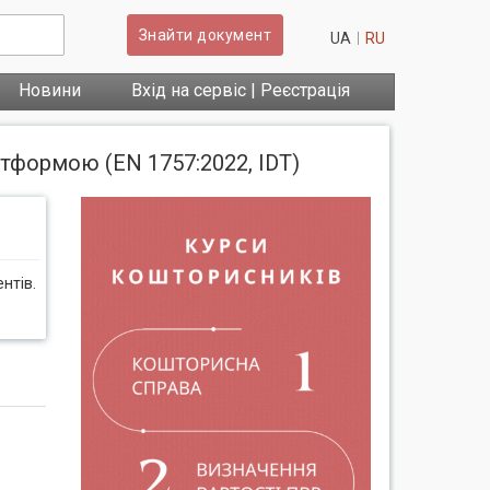
Знайти документ
UA
RU
Новини
Вхід на сервіс | Реєстрація
атформою (EN 1757:2022, IDT)
нтів.