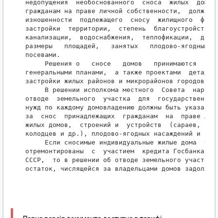
недопущения  необоснованного  сноса  жилых  домов,
гражданам на праве личной собственности,  должны у
изношенности  подлежащего  сносу  жилищного  фонда
застройки  территории,  степень  благоустройства  
канализации,  водоснабжения,  теплофикации,  дорог
размеры   площадей,   занятых   плодово-ягодными  
посевами.

     Решения о   сносе   домов   принимаются   в  
генеральными планами,  а также проектами  детально
застройки жилых районов и микрорайонов городов и п
     В решении исполкома местного  Совета  народны
отводе  земельного  участка  для  государственных 
нужд по каждому домовладению должны быть указаны в
за  снос  принадлежащих  гражданам  на  праве личн
жилых домов,  строений и  устройств  (сараев,  пог
колодцев и др.), плодово-ягодных насаждений и посе
     Если сносимые индивидуальные жилые дома  были
отремонтированы  с  участием  кредита Госбанка ССС
СССР,  то в решении об отводе земельного участка у
остаток, числящейся за владельцами домов задолженн