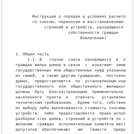
       Инструкция о порядке и условиях расчетов, с
       со сносом, переносом и восстановлением жилы
            строений и устройств, находящихся в ли
                      собственности граждан

                           Извлечение)

1. Общая часть

     1.1. В   случае  сноса  находящихся  в  лично
граждан жилых домов в связи  с  изъятием  земельны
государственных или общественных нужд указанным гр
их семей,  а также другим гражданам,  постоянно пр
домах,  предоставляются  по  установленным нормам 
государственного  или  общественного  жилищного  ф
должны  быть  благоустроенными  применительно  к  
населенного  пункта  и   отвечать   установленным 
техническим требованиям.  Кроме того, собственника
их выбору либо выплачивается стоимость сносимых до
устройств,  либо  предоставляется  право использов
разборки этих домов, строений и устройств по своем
желанию  граждан  исполнительные комитеты местных 
депутатов  обеспечивают   им   (вместо   предостав