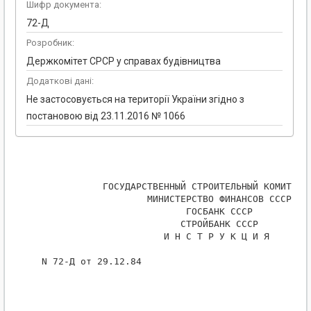
Шифр документа:
72-Д
Розробник:
Держкомітет СРСР у справах будівництва
Додаткові дані:
Не застосовується на території України згідно з
постановою від 23.11.2016 № 1066
            ГОСУДАРСТВЕННЫЙ СТРОИТЕЛЬНЫЙ КОМИТЕТ С
                    МИНИСТЕРСТВО ФИНАНСОВ СССР

                           ГОСБАНК СССР

                          СТРОЙБАНК СССР

                       И Н С Т Р У К Ц И Я

 N 72-Д от 29.12.84
