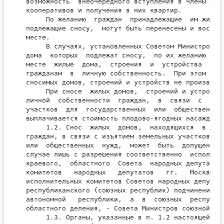
возможность  внеочередного вступления в члены жили
кооперативов и получения в них квартир.

     По желанию  граждан  принадлежащие  им жилые 
подлежащие сносу,  могут быть перенесены и восстан
месте.

     В случаях, установленных Советом Министров СС
дома  которых  подлежат сносу,  по их желанию соор
месте  жилые  дома,  строения  и  устройства  и  п
гражданам  в  личную собственность.  При этом возм
сносимых домов, строений и устройств не производит
     При сносе  жилых домов,  строений и устройств
личной  собственности  граждан,  в  связи  с  изъя
участков  для  государственных  или  общественных 
выплачивается стоимость плодово-ягодных насаждений
     1.2. Снос  жилых  домов,  находящихся  в личн
граждан, в связи с изъятием земельных участков для
или  общественных  нужд,  может  быть  допущен  в 
случае лишь с разрешения соответственно  исполните
краевого,  областного  Совета  народных депутатов,
комитетов   народных   депутатов   гг.   Москвы   
исполнительных комитетов Советов народных депутато
республиканского (союзных республик) подчинения,  
автономной   республики,  а  в  союзных  республик
областного деления, - Совета Министров союзной рес
     1.3. Органы, указанные в п. 1.2 настоящей Инс