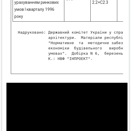
урахуванням ринкових
2.2+С2.3
умов I кварталу 1996
року
 Надруковано: Державний комітет України у справах 
              архітектури.  Матеріали республіканс
              "Нормативне  та  методичне забезпече
              економіки  будівельного   виробництв
              умовах".  Добірка N 6,  березень - к
              К.: НВФ "ІНПРОЕКТ".
