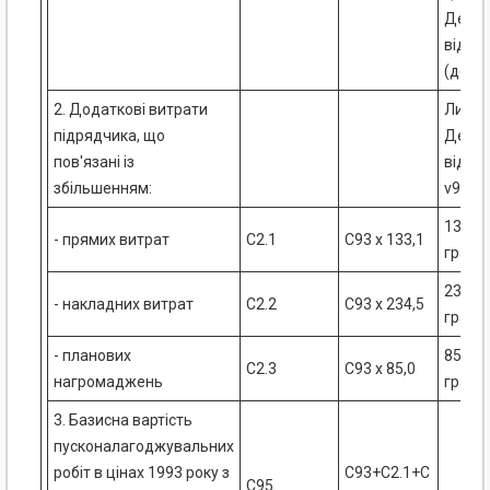
Держк
від 16
(додат
2. Додаткові витрати
Лист
підрядчика, що
Держк
пов'язані із
від 28
збільшенням:
v9_67
133,1 
- прямих витрат
С2.1
С93 х 133,1
графа
234,5 
- накладних витрат
С2.2
С93 х 234,5
графа
- планових
85,0 -
С2.3
С93 х 85,0
нагромаджень
графа
3. Базисна вартість
пусконалагоджувальних
робіт в цінах 1993 року з
С93+С2.1+С
С95