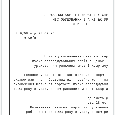
               ДЕРЖАВНИЙ КОМІТЕТ УКРАЇНИ У СПРАВАХ
                   МІСТОБУДУВАННЯ І АРХІТЕКТУРИ

                             Л И С Т

 N 9/68 від 28.02.96

     м.Київ

               Приклад визначення базисної вартост
         пусконалагоджувальних робіт в цінах 1993 
          урахуванням ринкових умов I кварталу 199
     Головне управління   кошторисних   норм,   ці
експертизи   у   будівництві   роз'яснює,   на  пр
визначення базисної вартості пусконалагоджувальних
1993 року з урахуванням ринкових умов I кварталу 1
                                               Дод
                                    до листа Держк
                                    від 28 лютого 
        Визначення базисної вартості пусконалагодж
      робіт в цінах 1993 року з урахуванням ринков