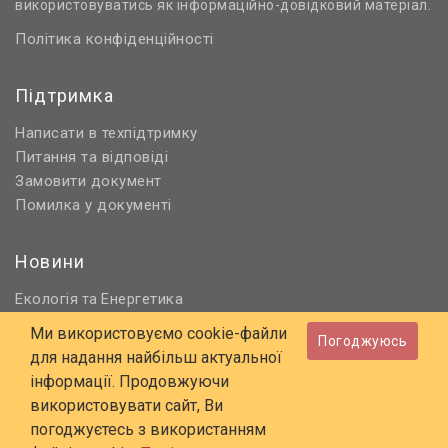
використовуватись як інформаційно-довідковий матеріал.
Політика конфіденційності
Підтримка
Написати в техпідтримку
Питання та відповіді
Замовити документ
Помилка у документі
Новини
Екологія
Енергетика
та
Нормативне регулювання
Ми використовуємо cookie-файли
Погоджуюсь
Будівництво та проєктування
для надання найбільш актуальної
Охорона праці та ПБ
інформації. Продовжуючи
використовувати сайт, Ви
© 2006 - 2026 Всі права захищені
погоджуєтесь з використанням
E-mail:
online@budstandart.com