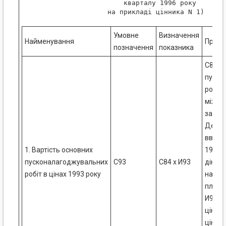
                        кварталу 1996 року

Умовне
Визначення
Найменування
Примі
позначення
показника
С84 - 
пуско
робіт,
міжга
затве
Держб
введен
1. Вартість основних
1984 
пусконалагоджувальних
С93
С84 х И93
діючих
робіт в цінах 1993 року
наклад
плано
И93 - 
цін 19
ціни 1