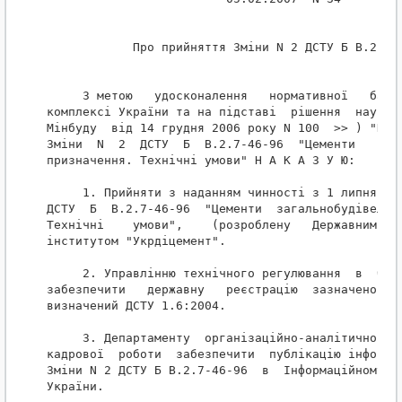
            Про прийняття Зміни N 2 ДСТУ Б В.2.7-4
     З метою   удосконалення   нормативної   бази 
комплексі України та на підставі  рішення  науково
Мінбуду  від 14 грудня 2006 року N 100  >> ) "Про 
Зміни  N  2  ДСТУ  Б  В.2.7-46-96  "Цементи   зага
призначення. Технічні умови" Н А К А З У Ю:

     1. Прийняти з наданням чинності з 1 липня 200
ДСТУ  Б  В.2.7-46-96  "Цементи  загальнобудівельно
Технічні    умови",    (розроблену   Державним   н
інститутом "Укрдіцемент".

     2. Управлінню технічного регулювання  в  буді
забезпечити   державну   реєстрацію  зазначеної  З
визначений ДСТУ 1.6:2004.

     3. Департаменту  організаційно-аналітичного  
кадрової  роботи  забезпечити  публікацію інформац
Зміни N 2 ДСТУ Б В.2.7-46-96  в  Iнформаційному  б
України.
