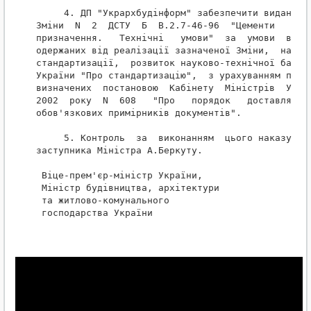
     4. ДП "Укрархбудінформ" забезпечити видання т
Зміни  N  2  ДСТУ  Б  В.2.7-46-96  "Цементи   зага
призначення.   Технічні   умови"  за  умови  викор
одержаних від реалізації зазначеної Зміни,  на вик
стандартизації,  розвиток науково-технічної бази (
України "Про стандартизацію",  з урахуванням полож
визначених  постановою  Кабінету  Міністрів  Украї
2002  року  N  608   "Про   порядок   доставляння

обов'язкових примірників документів".

     5. Контроль  за  виконанням  цього наказу пок
заступника Міністра А.Беркуту.

 Віце-прем'єр-міністр України,

 Міністр будівництва, архітектури

 та житлово-комунального

 господарства України                            