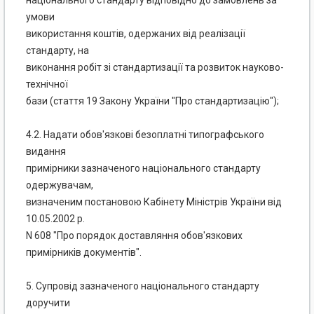
національного стандарту відповідно до замовлень за
умови
використання коштів, одержаних від реалізації
стандарту, на
виконання робіт зі стандартизації та розвиток науково-
технічної
бази (стаття 19 Закону України "Про стандартизацію");
4.2. Надати обов'язкові безоплатні типографського
видання
примірники зазначеного національного стандарту
одержувачам,
визначеним постановою Кабінету Міністрів України від
10.05.2002 р.
N 608 "Про порядок доставляння обов'язкових
примірників документів".
5. Супровід зазначеного національного стандарту
доручити