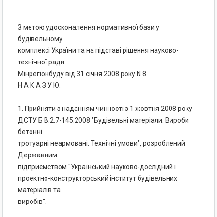
З метою удосконалення нормативної бази у
будівельному
комплексі України та на підставі рішення науково-
технічної ради
Мінрегіонбуду від 31 січня 2008 року N 8
Н А К А З У Ю:
1. Прийняти з наданням чинності з 1 жовтня 2008 року
ДСТУ Б В.2.7-145:2008 "Будівельні матеріали. Вироби
бетонні
тротуарні неармовані. Технічні умови", розроблений
Державним
підприємством "Український науково-дослідний і
проектно-конструкторський інститут будівельних
матеріалів та
виробів".