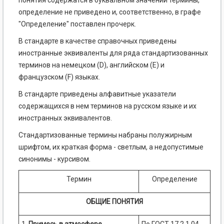
понятия содержатся в буквальном значении термины,
определение не приведено и, соответственно, в графе
"Определение" поставлен прочерк.
В стандарте в качестве справочных приведены
иностранные эквиваленты для ряда стандартизованных
терминов на немецком (D), английском (Е) и
французском (F) языках.
В стандарте приведены алфавитные указатели
содержащихся в нем терминов на русском языке и их
иностранных эквивалентов.
Стандартизованные термины набраны полужирным
шрифтом, их краткая форма - светлым, а недопустимые
синонимы - курсивом.
Термин
Определение
ОБЩИЕ ПОНЯТИЯ