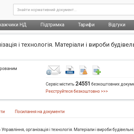
кажчики НД
Підтримка
Тарифи
Відгуки
iзацiя i технологiя. Матеріали і вироби будіве
трованим
24551
Сервіс містить
безкоштовних докуме
Реєструйтеся безкоштовно >>>
нти
Посилання на документи
 Управлiння, органiзацiя i технологiя. Матеріали і вироби будівельні