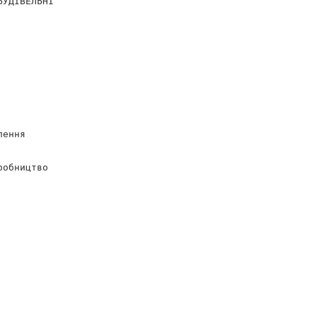
БУДIВЕЛЬНI
лення
робництво