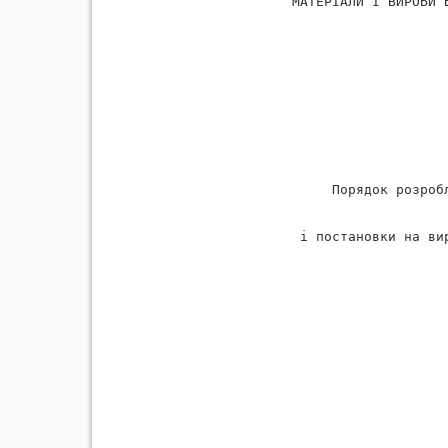
                    МАТЕРIАЛИ I ВИРОБИ 
                         Порядок розроб
                     i постановки на ви