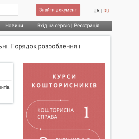
Знайти документ
UA
RU
Новини
Вхід на сервіс | Реєстрація
льні. Порядок розроблення і
нтів.
.