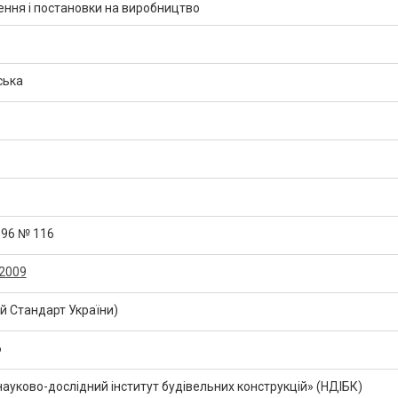
ння і постановки на виробництво
ська
996 № 116
:2009
 Стандарт України)
6
уково-дослідний інститут будівельних конструкцій» (НДІБК)