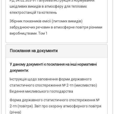
РД 34.02.303-91 Галузева інструкція з нормування
шкідливих викидів в атмосферу для теплових
електростанцій та котелень
Збірник показників емісії (питомих викидів)
забруднюючих речовин в атмосферне повітря різними
виробництвами. Том 1
Посилання на документи
У даному документі є посилання на інші нормативні
документи:
Інструкція щодо заповнення форми державного
статистичного спостереження № 2-тп (мисливство)
Ведення мисливського господарства
Форма державного статистичного спостереження №
2-тп (повітря). Звіт про охорону атмосферного повітря
(річна)