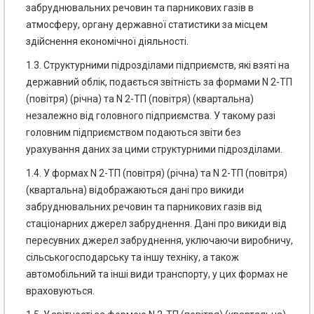
забруднювальних речовин та парникових газів в
атмосферу, органу державної статистики за місцем
здійснення економічної діяльності.
1.3. Структурними підрозділами підприємств, які взяті на
державний облік, подається звітність за формами N 2-ТП
(повітря) (річна) та N 2-ТП (повітря) (квартальна)
незалежно від головного підприємства. У такому разі
головним підприємством подаються звіти без
урахування даних за цими структурними підрозділами.
1.4. У формах N 2-ТП (повітря) (річна) та N 2-ТП (повітря)
(квартальна) відображаються дані про викиди
забруднювальних речовин та парникових газів від
стаціонарних джерел забруднення. Дані про викиди від
пересувних джерел забруднення, уключаючи виробничу,
сільськогосподарську та іншу техніку, а також
автомобільний та інші види транспорту, у цих формах не
враховуються.