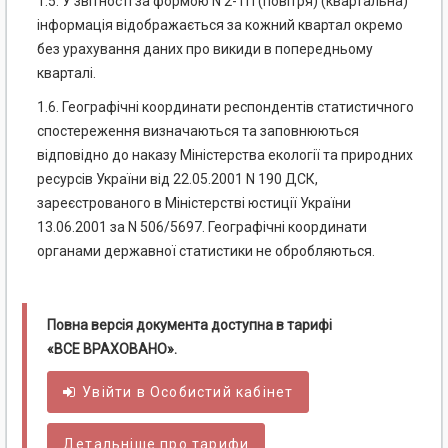
1.5. У звітності за формою N 2-ТП (повітря) (квартальна)
інформація відображається за кожний квартал окремо
без урахування даних про викиди в попередньому
кварталі.
1.6. Географічні координати респондентів статистичного
спостереження визначаються та заповнюються
відповідно до наказу Міністерства екології та природних
ресурсів України від 22.05.2001 N 190 ДСК,
зареєстрованого в Міністерстві юстиції України
13.06.2001 за N 506/5697. Географічні координати
органами державної статистики не обробляються.
Повна версія документа доступна в тарифі
«ВСЕ ВРАХОВАНО».
Увійти в
Особистий
кабінет
Детальніше про тарифи