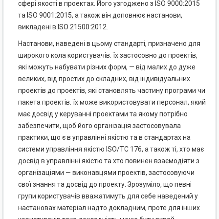
сфері якості в проектах. Його узгоджено з ISO 9000:2015
та ISO 9001:2015, а також він доповнює настанови,
викладені в ISO 21500:2012.
Настанови, наведені в цьому стандарті, призначено для
широкого кола користувачів. їх застосовно до проектів,
які можуть набувати різних форм, — від малих до дуже
великих, від простих до складних, від індивідуальних
проектів до проектів, які становлять частину програми чи
пакета проектів. їх може використовувати персонал, який
має досвід у керуванні проектами та якому потрібно
забезпечити, щоб його організація застосовувала
практики, що є в управлінні якістю та в стандартах на
системи управління якістю ISO/TC 176, а також ті, хто має
досвід в управлінні якістю та хто повинен взаємодіяти з
організаціями — виконавцями проектів, застосовуючи
свої знання та досвід до проекту. Зрозуміло, що певні
групи користувачів вважатимуть для себе наведений у
настановах матеріал надто докладним, проте для інших