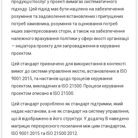
продукції/послуг у проекті вимагає систематичного
підходу. Цей підхід має бути націлено на забезпечення
розуміння та задоволення встановлених і припущених
потреб замовника, розуміння та оцінювання потреб
інших заінтересованих сторін, а також на забезпечення
належного врахування політики у сфері якості організації
— ініціатора проекту для запровадження в керуванні
проектом.
Цей стандарт призначено для використання в контексті
вимог до системи управління якістю, встановлених в ISO
9001:2015, та настанов щодо процесів керування
проектом, викладених в ISO 21500. Процеси керування
проектом описано в ISO 21500.
Цей стандарт розроблено як стандарт підтримки, який
надає настанови, а не як стандарт на систему управління,
що й відображено в його структурі. У додатку В наведено
матрицю перехресного посилання між цим стандартом,
ISO 9001:2015 та ISO 21500:2012.