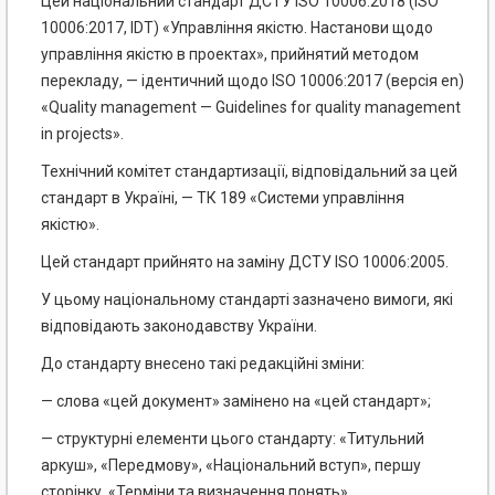
Цей національний стандарт ДСТУ ISO 10006:2018 (ISO
10006:2017, IDТ) «Управління якістю. Настанови щодо
управління якістю в проектах», прийнятий методом
перекладу, — ідентичний щодо ISO 10006:2017 (версія en)
«Quality management — Guidelines for quality management
in projects».
Технічний комітет стандартизації, відповідальний за цей
стандарт в Україні, — ТК 189 «Системи управління
якістю».
Цей стандарт прийнято на заміну ДСТУ ISO 10006:2005.
У цьому національному стандарті зазначено вимоги, які
відповідають законодавству України.
До стандарту внесено такі редакційні зміни:
— слова «цей документ» замінено на «цей стандарт»;
— структурні елементи цього стандарту: «Титульний
аркуш», «Передмову», «Національний вступ», першу
сторінку, «Терміни та визначення понять»,