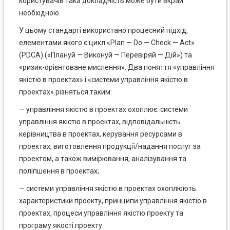
користувачів така докладність може бути вкрай
необхідною.
У цьому стандарті використано процесний підхід,
елементами якого є цикл «Plan — Do — Check — Act»
(PDCA) («Плануй — Виконуй — Перевіряй — Дій») та
«ризик-орієнтоване мислення». Два поняття «управління
якістю в проектах» і «системи управління якістю в
проектах» різняться таким:
— управління якістю в проектах охоплює: системи
управління якістю в проектах, відповідальність
керівництва в проектах, керування ресурсами в
проектах, виготовлення продукції/надання послуг за
проектом, а також вимірювання, аналізування та
поліпшення в проектах;
— системи управління якістю в проектах охоплюють:
характеристики проекту, принципи управління якістю в
проектах, процеси управління якістю проекту та
програму якості проекту.