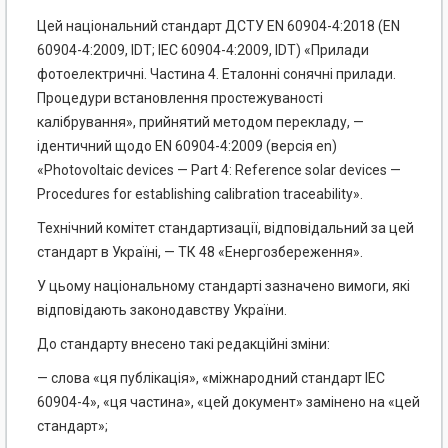
Цей національний стандарт ДСТУ EN 60904-4:2018 (EN
60904-4:2009, IDT; ІЕС 60904-4:2009, IDT) «Прилади
фотоелектричні. Частина 4. Еталонні сонячні прилади.
Процедури встановлення простежуваності
калібрування», прийнятий методом перекладу, —
ідентичний щодо EN 60904-4:2009 (версія еn)
«Photovoltaic devices — Part 4: Reference solar devices —
Procedures for establishing calibration traceability».
Технічний комітет стандартизації, відповідальний за цей
стандарт в Україні, — ТК 48 «Енергозбереження».
У цьому національному стандарті зазначено вимоги, які
відповідають законодавству України.
До стандарту внесено такі редакційні зміни:
— слова «ця публікація», «міжнародний стандарт ІЕС
60904-4», «ця частина», «цей документ» замінено на «цей
стандарт»;