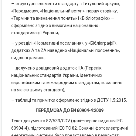
— структурні елементи стандарту: «Титульний аркуш»,
«Передмову», «Національний вступ», першу сторінку,
«Терміни та визначення понять» і «Бібліографію» —
оформлено згідно з вимогами національної
стандартизації України;
— у розділі «Нормативні посилання», у «Бібліографії»,
додатках А та ZA наведено «Національні пояснення»,
виділені рамкою;
— долучено довідковий додаток НА (Перелік
національних стандартів України, ідентичних
європейським та міжнародним стандартам, посилання
на які є в цьому стандарті);
— таблиці та примітки оформлено згідно з ДСТУ 1.5:2015.
ПЕРЕДМОВА ДО EN 60904-4:2009
Текст документа 82/533/СDV (далі—перше видання ІЕС
60904-4), підготований ІЕС ТС 82, Сонячні фотоелектричні
енергетичні системи, було представлено в результаті