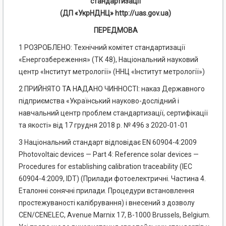
стандартизації
(ДП «УкрНДНЦ» http://uas.gov.ua)
ПЕРЕДМОВА
1 РОЗРОБЛЕНО: Технічний комітет стандартизації
«Енергозбереження» (ТК 48), Національний науковий
центр «Інститут метрології» (ННЦ «Інститут метрології»)
2 ПРИЙНЯТО ТА НАДАНО ЧИННОСТІ: наказ Державного
підприємства «Український науково-дослідний і
навчальний центр проблем стандартизації, сертифікації
та якості» від 17 грудня 2018 р. № 496 з 2020-01-01
3 Національний стандарт відповідає EN 60904-4:2009
Photovoltaic devices — Part 4: Reference solar devices —
Procedures for establishing calibration traceability (IEC
60904-4:2009, IDT) (Прилади фотоелектричні. Частина 4.
Еталонні сонячні прилади. Процедури встановлення
простежуваності калібрування) і внесений з дозволу
CEN/CENELEC, Avenue Marnix 17, В-1000 Brussels, Belgium.