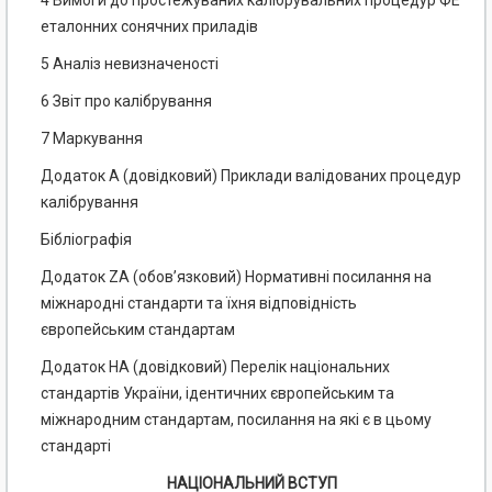
4 Вимоги до простежуваних калібрувальних процедур ФЕ
еталонних сонячних приладів
5 Аналіз невизначеності
6 Звіт про калібрування
7 Маркування
Додаток А (довідковий) Приклади валідованих процедур
калібрування
Бібліографія
Додаток ZА (обов’язковий) Нормативні посилання на
міжнародні стандарти та їхня відповідність
європейським стандартам
Додаток НА (довідковий) Перелік національних
стандартів України, ідентичних європейським та
міжнародним стандартам, посилання на які є в цьому
стандарті
НАЦІОНАЛЬНИЙ ВСТУП