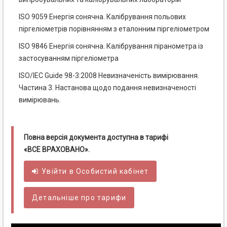
ISO 9059 Енергія сонячна. Калібрування польових
піргеліометрів порівнянням з еталонним піргеліометром
ISO 9846 Енергія сонячна. Калібрування піранометра із
застосуванням піргеліометра
ISO/IEC Guide 98-3:2008 Невизначеність вимірювання.
Частина 3. Настанова щодо подання невизначеності
вимірювань.
Повна версія документа доступна в тарифі
«ВСЕ ВРАХОВАНО».
Увійти в
Особистий
кабінет
Детальніше про тарифи