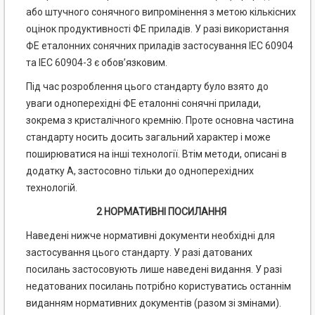
або штучного сонячного випромінення з метою кількісних
оцінок продуктивності ФЕ приладів. У разі використання
ФЕ еталонних сонячних приладів застосування ІЕС 60904
та ІЕС 60904-3 є обов’язковим.
Під час розроблення цього стандарту було взято до
уваги одноперехідні ФЕ еталонні сонячні прилади,
зокрема з кристалічного кремнію. Проте основна частина
стандарту носить досить загальний характер і може
поширюватися на інші технології. Втім методи, описані в
додатку А, застосовно тільки до одноперехідних
технологій.
2 НОРМАТИВНІ ПОСИЛАННЯ
Наведені нижче нормативні документи необхідні для
застосування цього стандарту. У разі датованих
посилань застосовують лише наведені видання. У разі
недатованих посилань потрібно користуватись останнім
виданням нормативних документів (разом зі змінами).