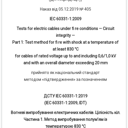
Наказ від 05.12.2019 № 405
IEC 60331-1:2009
Tests for electric cables under fi re conditions — Circuit
integrity —
Part 1: Test method for fi re with shock at a temperature of
at least 830 °С
for cables of rated voltage up to and including 0,6/1,0 kV
and with an overall diameter exceeding 20 mm
прийнято як національний стандарт
методом «підтвердження» за позначенням
ДСТУ IEC 60331-1:2019
(IEC 60331-1:2009, IDT)
Вогневі випробування електричних кабелів. Цілісність кіл.
Частина 1. Метод випробування полум’ям із
температурою 830 °С