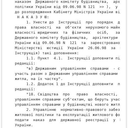
наказом  Державного комітету будівництва,  архітек
політики України від 09.06.98 N 121  >> ),  у відп
до розпорядження Кабінету Міністрів України від 20
 Н А К А З У Ю:

     1. Унести до  Інструкції  про  порядок  держа
права  власності  на  об'єкти  нерухомого майна,  
власності юридичних  та  фізичних   осіб,   затвер
Державного комітету будівництва,  архітектури та ж
України від 09.06.98 N  121  та  зареєстрованої  у
Міністерстві  юстиції  України  26.06.98  за  N  3
Інструкція) такі доповнення:

     1.1. Пункт  4.1.  Інструкції доповнити підпун
редакції:

     "в) Державним  управлінням  справами  - суб'є
участь разом з Державним управлінням справами у бу
житла, на їх частку".

     1.2. Додаток 1 до Інструкції доповнити  пункт
редакції:

     "18. Свідоцтва  про   право   власності,   ви
управлінням справами суб'єктам, що беруть участь р
управлінням справами у будівництві нового житла".

     2. Управлінню  нормативно-правового забезпече
житлової політики та експлуатації житлового фонду 
подати  наказ  для  державної  реєстрації  у  Міні
України.
