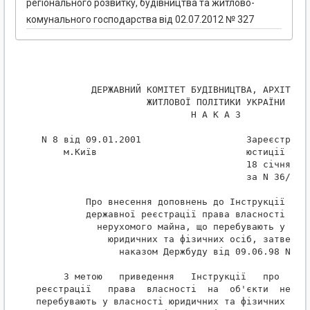
регіонального розвитку, будівництва та житлово-
комунального господарства від 02.07.2012 № 327
          ДЕРЖАВНИЙ КОМІТЕТ БУДІВНИЦТВА, АРХІТЕКТУ
                    ЖИТЛОВОЇ ПОЛІТИКИ УКРАЇНИ

                            Н А К А З

 N 8 від 09.01.2001                   Зареєстрован
     м.Київ                           юстиції Укра
                                      18 січня 200
                                      за N 36/5227
         Про внесення доповнень до Інструкції про 
         державної реєстрації права власності на о
           нерухомого майна, що перебувають у влас
             юридичних та фізичних осіб, затвердже
               наказом Держбуду від 09.06.98 N 121
     З метою   приведення   Інструкції   про   пор
реєстрації   права  власності  на  об'єкти  нерухо
перебувають у власності юридичних та фізичних  осі