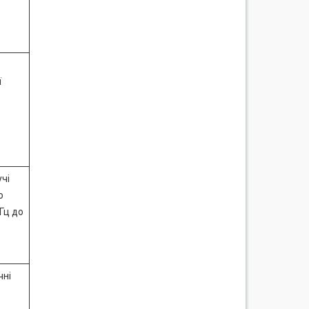
ї
учі
о
Гц до
чні