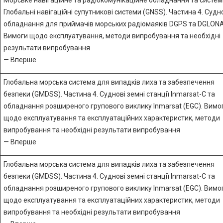
Морське навігаційне та радіокомунікаційне обладнання та систем
Глобальні навігаційні супутникові системи (GNSS). Частина 4. Судн
обладнання для приймачів морських радіомаяків DGPS та DGLON
Вимоги щодо експлуатування, методи випробування та необхідні
результати випробування
— Вперше
Глобальна морська система для випадків лиха та забезпечення
безпеки (GMDSS). Частина 4. Суднові земні станції Inmarsat-C та
обладнання розширеного групового виклику Inmarsat (EGC). Вимо
щодо експлуатування та експлуатаційних характеристик, методи
випробування та необхідні результати випробування
— Вперше
Глобальна морська система для випадків лиха та забезпечення
безпеки (GMDSS). Частина 4. Суднові земні станції Inmarsat-C та
обладнання розширеного групового виклику Inmarsat (EGC). Вимо
щодо експлуатування та експлуатаційних характеристик, методи
випробування та необхідні результати випробування