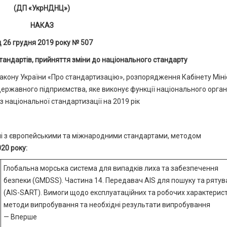
(ДП «УкрНДНЦ»)
НАКАЗ
д 26 грудня 2019 року № 507
тандартів, прийняття зміни до національного стандарту
 Закону України «Про стандартизацію», розпорядження Кабінету Міні
державного підприємства, яке виконує функції національного орган
з національної стандартизації на 2019 рік
ані з європейськими та міжнародними стандартами, методом
020 року:
Глобальна морська система для випадків лиха та забезпечення
безпеки (GMDSS). Частина 14. Передавач AIS для пошуку та ряту
(AIS-SART). Вимоги щодо експлуатаційних та робочих характерист
методи випробування та необхідні результати випробування
— Вперше