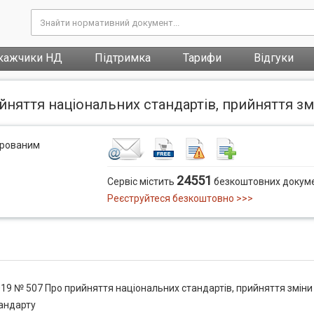
кажчики НД
Підтримка
Тарифи
Відгуки
ийняття національних стандартів, прийняття з
трованим
24551
Сервіс містить
безкоштовних докуме
Реєструйтеся безкоштовно >>>
019 № 507 Про прийняття національних стандартів, прийняття зміни
андарту