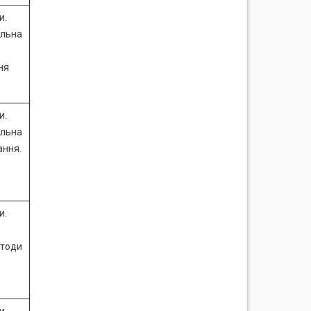
и.
альна
ня
и.
альна
ання.
и.
етоди