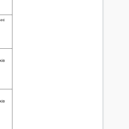
чні
ків
ків