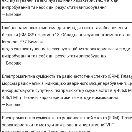
експлуатування та експлуатаційних характеристик, методи
випробування та необхідні результати випробування
— Вперше
Глобальна морська система для випадків лиха та забезпечення
безпеки (GMDSS). Частина 13. Обладнання суднової земної станці
Inmarsat F77. Вимоги
щодо експлуатування та експлуатаційних характеристик, методи
випробування та необхідні результати випробування
— Вперше
Електромагнітна сумісність та радіочастотний спектр (ERM). Плав
морські радіомаяки з індикацією аварійного місцеперебування, щ
використовують супутник, які працюють у смузі частот від 406,0 М
406,1 МГц. Технічні характеристики та методи вимірювання
— Вперше
Електромагнітна сумісність та радіочастотний спектр (ERM). Техні
характеристики та методи вимірювання портативної VHF