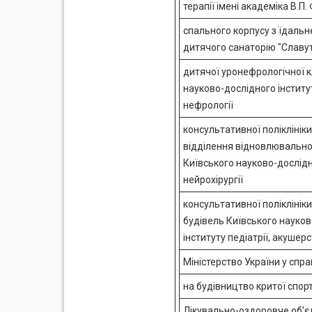
терапії імені академіка В.П.
спального корпусу з їдальн
дитячого санаторію "Славути
дитячої уронефрологічної к
науково-дослідного інститут
нефрології
консультативної поліклініки,
відділення відновлювально
Київського науково-дослідн
нейрохірургії
консультативної поліклініки
будівель Київського науко
інституту педіатрії, акушерс
Міністерство України у спра
на будівництво критої спорт
Лікувально-оздоровче об'є