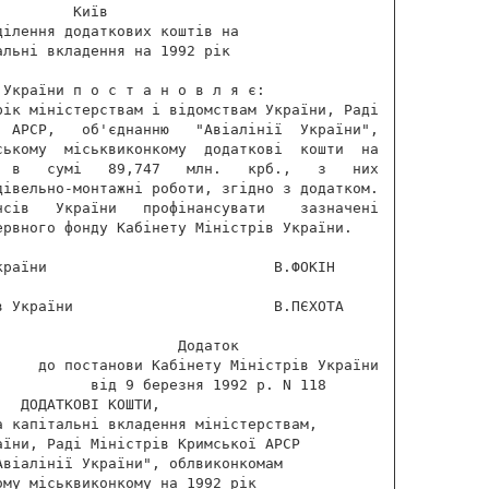
        Київ

ілення додаткових коштів на

льні вкладення на 1992 рік

України п о с т а н о в л я є:

рік міністерствам і відомствам України, Раді

  АРСР,   об'єднанню   "Авіалінії  України",

ському  міськвиконкому  додаткові  кошти  на

  в   сумі   89,747   млн.   крб.,   з   них

дівельно-монтажні роботи, згідно з додатком.

нсів   України   профінансувати    зазначені

рвного фонду Кабінету Міністрів України.

раїни                          В.ФОКІН

 України                       В.ПЄХОТА

                    Додаток

     до постанови Кабінету Міністрів України

          від 9 березня 1992 р. N 118

  ДОДАТКОВІ КОШТИ,

 капітальні вкладення міністерствам,

їни, Раді Міністрів Кримської АРСР

віалінії України", облвиконкомам

му міськвиконкому на 1992 рік
