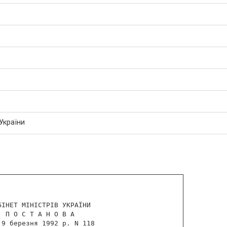
 України
ІНЕТ МІНІСТРІВ УКРАЇНИ

 П О С Т А Н О В А

9 березня 1992 р. N 118
