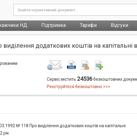
кажчики НД
Підтримка
Тарифи
Відгуки
о виділення додаткових коштів на капітальні в
трованим
24536
Сервіс містить
безкоштовних докуме
Реєструйтеся безкоштовно >>>
03.1992 № 118 Про виділення додаткових коштів на капітальні
2 рік