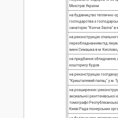
Міністрів України
на будівництво теплично-
господарства з господарс
санаторію "Конча-Заспа" в м
на реконструкцію спального
переобладнанням під лікув
імені Семашка в м. Кислово
на придбання обладнання, 
кошторису будов
на реконструкцію госпдвор
"Кришталевий палац" у м. Т
на розширення і реконструк
аксиальної рентгенівської 
томографії Республіканської 
Києві Рада піонерських орг