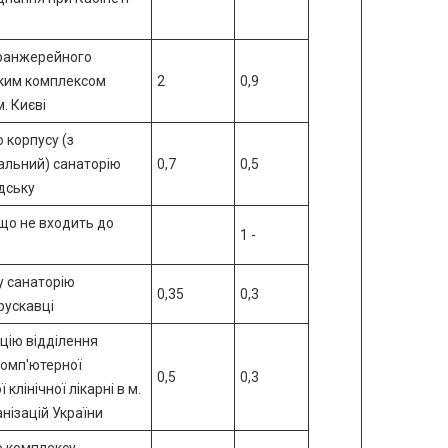
оранжерейного
ьким комплексом
2
0,9
. Києві
 корпусу (з
альний) санаторію
0,7
0,5
дську
що не входить до
1 -
у санаторію
0,35
0,3
рускавці
цію відділення
комп'ютерної
0,5
0,3
клінічної лікарні в м.
анізацій України