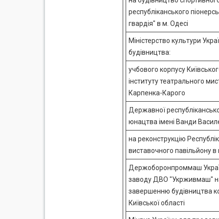
на будівництво спортивног
республіканського піонерс
гвардія" в м. Одесі
Міністерство культури Укр
будівництва:
учбового корпусу Київсько
інституту театрального мис
Карпенка-Карого
Державної республіканської
юнацтва імені Ванди Васил
на реконструкцію Республі
виставочного павільйону в 
Держоборонпроммаш Украї
заводу ДВО "Укрживмаш" на
завершенню будівництва ко
Київської області