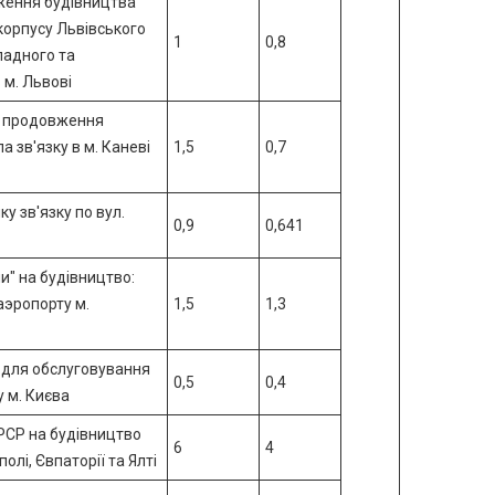
ження будівництва
орпусу Львівського
1
0,8
ладного та
 м. Львові
а продовження
 зв'язку в м. Каневі
1,5
0,7
у зв'язку по вул.
0,9
0,641
ни" на будівництво:
аэропорту м.
1,5
1,3
 для обслуговування
0,5
0,4
 м. Києва
АРСР на будівництво
6
4
олі, Євпаторії та Ялті