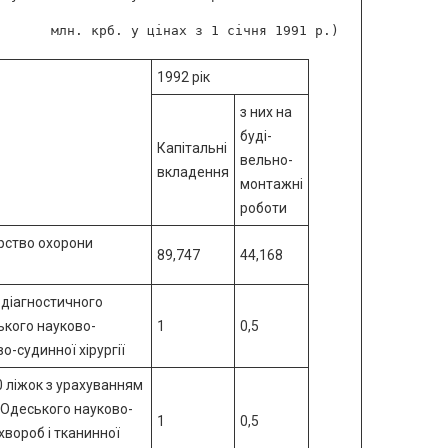
1992 рік
з них на
буді-
Капітальні
вельно-
вкладення
монтажні
роботи
ерство охорони
89,747
44,168
-діагностичного
ького науково-
1
0,5
о-судинної хірургії
0 ліжок з урахуванням
 Одеського науково-
1
0,5
хвороб і тканинної