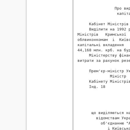
                       
                Про вид
                 капіта
     Кабінет Міністрів 
     Виділити на 1992 
Міністрів   Кримської 
облвиконкомам  і  Київ
капітальні вкладення  
44,168 млн. крб. на бу
     Міністерству фіна
витрати за рахунок резе
     Прем'єр-міністр Ук
              Міністр

     Кабінету Міністрів
     Інд. 18

                       
                      
                       
                       
      що виділяються на
        відомствам Укра
          об'єднанню "А
             і Київсько