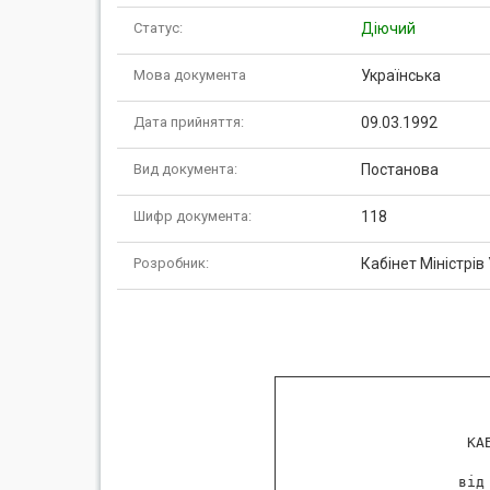
Статус:
Діючий
Мова документа
Українська
Дата прийняття:
09.03.1992
Вид документа:
Постанова
Шифр документа:
118
Розробник:
Кабінет Міністрів
                    КАБ
                       
                   від 