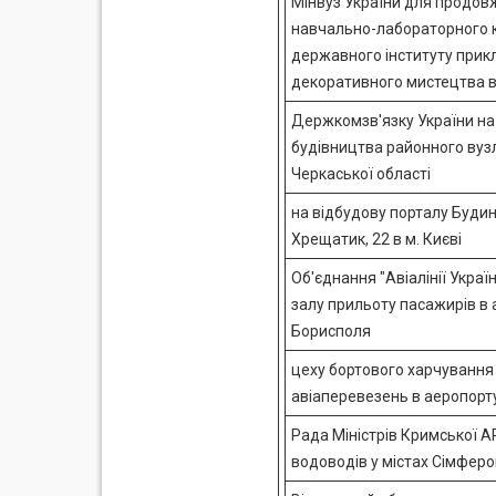
Мінвуз України для продов
навчально-лабораторного к
державного інституту прик
декоративного мистецтва в
Держкомзв'язку України н
будівництва районного вузла
Черкаської області
на відбудову порталу Будинк
Хрещатик, 22 в м. Києві
Об'єднання "Авіалінії Украї
залу прильоту пасажирів в 
Борисполя
цеху бортового харчування
авіаперевезень в аеропорту
Рада Міністрів Кримської 
водоводів у містах Сімфероп