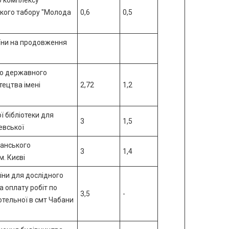
о комплексу
ького табору "Молода
0,6
0,5
аїни на продовження
го державного
тецтва імені
2,72
1,2
 бібліотеки для
3
1,5
евської
канського
3
1,4
м. Києві
ни для дослідного
 оплату робіт по
3,5
-
тельної в смт Чабани