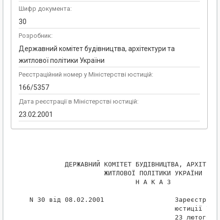
Шифр документа:
30
Розробник:
Державний комітет будівництва, архітектури та
житлової політики України
Реєстраційний номер у Міністерстві юстицій:
166/5357
Дата реєстрації в Міністерстві юстицій:
23.02.2001
          ДЕРЖАВНИЙ КОМІТЕТ БУДІВНИЦТВА, АРХІТЕКТУ
                    ЖИТЛОВОЇ ПОЛІТИКИ УКРАЇНИ

                            Н А К А З

 N 30 від 08.02.2001                  Зареєстрован
                                      юстиції Укра
                                      23 лютого 20