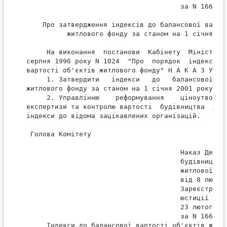
                                      за N 166/535
    Про затвердження індексів до балансової вартос
          житлового фонду за станом на 1 січня 200
     На виконання  постанови  Кабінету  Міністрів 
серпня 1996 року N 1024  "Про  порядок  індексації
вартості об'єктів житлового фонду" Н А К А З У Ю:

     1. Затвердити   індекси   до   балансової  ва
житлового фонду за станом на 1 січня 2001 року, що
     2. Управлінню    реформування    ціноутворенн
експертизи та контролю вартості  будівництва  дове
індекси до відома зацікавлених організацій.

 Голова Комітету                                  
                                               Зат
                                      Наказ Держав
                                      будівництва,
                                      житлової пол
                                      від 8 лютого
                                      Зареєстрован
                                      юстиції Укра
                                      23 лютого 20
                                      за N 166/535
     Індекси до балансової вартості об'єктів житло