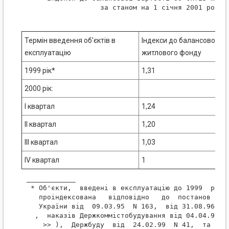
                  за станом на 1 січня 2001 року

Термін введення об'єктів в
Індекси до балансової вар
експлуатацію
житлового фонду
1999 рік*
1,31
2000 рік:
I квартал
1,24
II квартал
1,20
III квартал
1,03
IV квартал
1
____________

 * Об'єкти,  введені в експлуатацію до 1999  року,
   проіндексована   відповідно   до  постанов  Каб
   України від  09.03.95  N 163,  від 31.08.96 N 1
  ,  наказів Держкоммістобудування від 04.04.97 N 
    >> ),  Держбуду  від  24.02.99  N 41,  та
