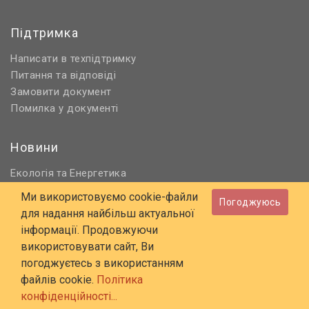
Підтримка
Написати в техпідтримку
Питання та відповіді
Замовити документ
Помилка у документі
Новини
Екологія
Енергетика
та
Нормативне регулювання
Ми використовуємо cookie-файли
Погоджуюсь
Будівництво та проєктування
для надання найбільш актуальної
Охорона праці та ПБ
інформації. Продовжуючи
використовувати сайт, Ви
© 2006 - 2026 Всі права захищені
погоджуєтесь з використанням
E-mail:
online@budstandart.com
файлів cookie.
Політика
UA
RU
конфіденційності...