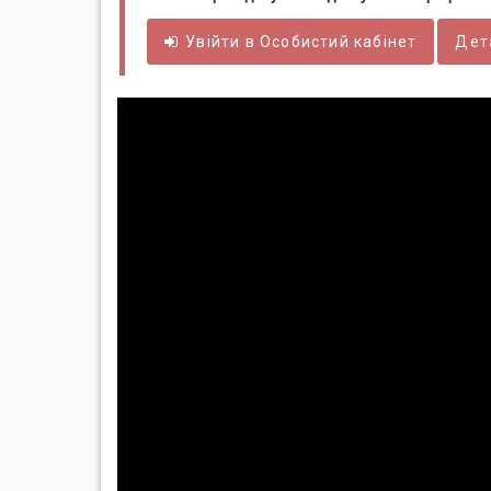
Увійти в
Особистий
кабінет
Дет