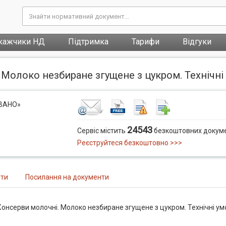
кажчики НД
Підтримка
Тарифи
Відгуки
Молоко незбиране згущене з цукром. Технічні
ОВАНО»
24543
Сервіс містить
безкоштовних докуме
Реєструйтеся безкоштовно >>>
нти
Посилання на документи
онсерви молочні. Молоко незбиране згущене з цукром. Технічні ум