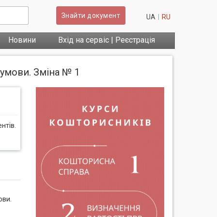
Знайти документ
UA
RU
Новини
Вхід на сервіс | Реєстрація
 умови. Зміна № 1
нтів.
ови.