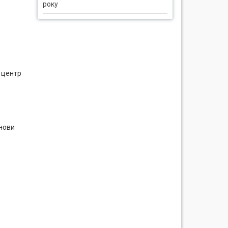
року
 центр
анови