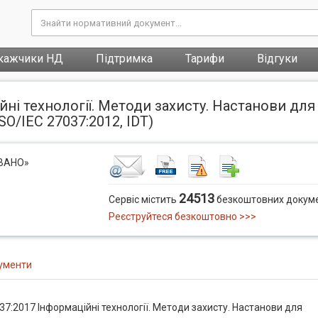
кажчики НД
Підтримка
Тарифи
Відгуки
ні технології. Методи захисту. Настанови для 
O/IEC 27037:2012, IDT)
ОВАНО»
24513
Сервіс містить
безкоштовних докуме
Реєструйтеся безкоштовно >>>
ументи
37:2017 Інформаційні технології. Методи захисту. Настанови для