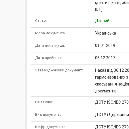
ідентифікації, зб
IDT)
Статус:
Діючий
Мова документа
Українська
Дата початку дії:
01.01.2019
Дата прийняття:
06.12.2017
Затверджуючий документ:
Наказ від 06.12.
гармонізованих 
скасування націо
документів
На заміну:
ДСТУ ISO/IEC 270
Вид документа:
ДСТУ (Державний
Шифр документа:
ДСТУ ISO/IEC 270