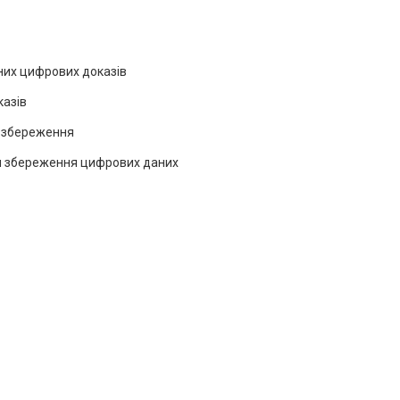
йних цифрових доказів
казів
а збереження
для збереження цифрових даних