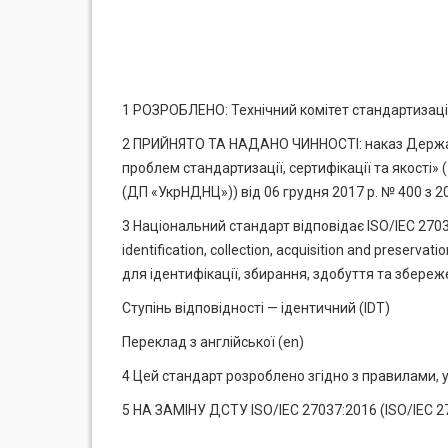
1 РОЗРОБЛЕНО: Технічний комітет стандартизації «
2 ПРИЙНЯТО ТА НАДАНО ЧИННОСТІ: наказ Держав
проблем стандартизації, сертифікації та якості»
(ДП «УкрНДНЦ»)) від 06 грудня 2017 р. № 400 з 2
3 Національний стандарт відповідає ISO/IEC 27037
identification, collection, acquisition and preserv
для ідентифікації, збирання, здобуття та збере
Ступінь відповідності — ідентичний (IDT)
Переклад з англійської (en)
4 Цей стандарт розроблено згідно з правилами, 
5 НА ЗАМІНУ ДСТУ ISO/IEC 27037:2016 (ISO/IEC 27