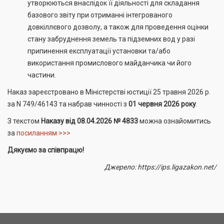
утворюються внаслідок її діяльності для складання
базового звіту при отриманні інтегрованого
довкіллєвого дозволу, а також для проведення оцінки
стану забруднення земель та підземних вод у разі
припинення експлуатації установки та/або
використання промислового майданчика чи його
частини.
Наказ зареєстровано в Міністерстві юстиції 25 травня 2026 р.
за N 749/46143 та набрав чинності з
01 червня 2026 року
.
З текстом
Наказу від 08.04.2026 № 4833
можна ознайомитись
за
посиланням >>>
Дякуємо за співпрацю!
Джерело: https://ips.ligazakon.net/