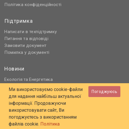
Політика конфіденційності
Підтримка
Написати в техпідтримку
Питання та відповіді
Замовити документ
Помилка у документі
Новини
Екологія
Енергетика
та
Нормативне регулювання
Ми використовуємо cookie-файли
Погоджуюсь
Будівництво та проєктування
для надання найбільш актуальної
Охорона праці та ПБ
інформації. Продовжуючи
використовувати сайт, Ви
© 2006 - 2026 Всі права захищені
погоджуєтесь з використанням
E-mail:
online@budstandart.com
файлів cookie.
Політика