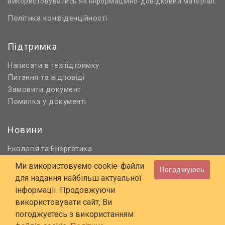
використовуватись як інформаційно-довідковий матеріал.
Політика конфіденційності
Підтримка
Написати в техпідтримку
Питання та відповіді
Замовити документ
Помилка у документі
Новини
Екологія
Енергетика
та
Нормативне регулювання
Ми використовуємо cookie-файли
Погоджуюсь
Будівництво та проєктування
для надання найбільш актуальної
Охорона праці та ПБ
інформації. Продовжуючи
використовувати сайт, Ви
© 2006 - 2026 Всі права захищені
погоджуєтесь з використанням
E-mail:
online@budstandart.com