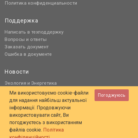
Политика конфиденциальности
Поддержка
Написать в техподдержку
Вопросы и ответы
Заказать документ
Ошибка в документе
Новости
Экология
Энергетика
и
Нормативное регулирование
Ми використовуємо cookie-файли
Погоджуюсь
Строительство и проектирование
для надання найбільш актуальної
Охрана труда и ПБ
інформації. Продовжуючи
використовувати сайт, Ви
© 2006 - 2026 Все права защищены
погоджуєтесь з використанням
E-mail:
online@budstandart.com
файлів cookie.
Політика
UA
RU
конфіденційності...