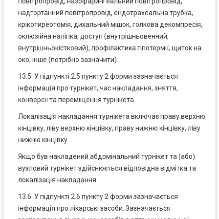
повітропровід, назофарингеальний повітропровід,
надгортанний повітропровід, ендотрахеальна трубка,
крікотиреотомія, дихальний мішок, голкова декомпресія,
оклюзійна наліпка, доступ (внутрішньовенний,
внутрішньокістковий), профілактика гіпотермії, щиток на
око, інше (потрібно зазначити).
13.5. У підпункті 2.5 пункту 2 форми зазначається
інформація про турнікет, час накладання, зняття,
конверсії та переміщення турнікета.
Локалізація накладання турнікета включає праву верхню
кінцівку, ліву верхню кінцівку, праву нижню кінцівку, ліву
нижню кінцівку.
Якщо був накладений абдомінальний турнікет та (або)
вузловий турнікет здійснюється відповідна відмітка та
локалізація накладання.
13.6. У підпункті 2.6 пункту 2 форми зазначається
інформація про лікарські засоби. Зазначається