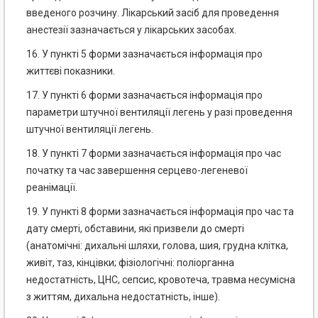
введеного розчину. Лікарський засіб для проведення
анестезії зазначається у лікарських засобах.
16. У пункті 5 форми зазначається інформація про
життєві показники.
17. У пункті 6 форми зазначається інформація про
параметри штучної вентиляції легень у разі проведення
штучної вентиляції легень.
18. У пункті 7 форми зазначається інформація про час
початку та час завершення серцево-легеневої
реанімації.
19. У пункті 8 форми зазначається інформація про час та
дату смерті, обставини, які призвели до смерті
(анатомічні: дихальні шляхи, голова, шия, грудна клітка,
живіт, таз, кінцівки; фізіологічні: поліорганна
недостатність, ЦНС, сепсис, кровотеча, травма несумісна
з життям, дихальна недостатність, інше).