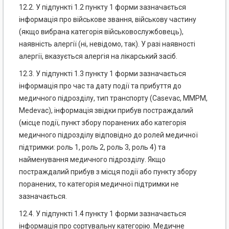
12.2. У підпункті 1.2 пункту 1 форми зазначається
інформація про військове звання, військову частину
(якщо вибрана категорія військовослужбовець),
наявність алергії (ні, невідомо, так). У разі наявності
алергії, вказується алергія на лікарський засіб.
12.3. У підпункті 1.3 пункту 1 форми зазначається
інформація про час та дату події та прибуття до
медичного підрозділу, тип транспорту (Casevac, MMPM,
Medevac), інформація звідки прибув постраждалий
(місце події, пункт збору поранених або категорія
медичного підрозділу відповідно до ролей медичної
підтримки: роль 1, роль 2, роль 3, роль 4) та
найменування медичного підрозділу. Якщо
постраждалий прибув з місця події або пункту збору
поранених, то категорія медичної підтримки не
зазначається.
12.4. У підпункті 1.4 пункту 1 форми зазначається
інформація про сортувальну категорію. Медичне