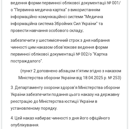
ведення форми первинної облікової документації № 001/
о "Первинна медична картка" з використанням
інформаційно-комунікаційної системи "Медична
інформаційна система Збройних Сил України" та
провести навчання особового складу;
забезпечити у шестимісячний строк з дня набрання
чинності цим наказом обов'язкове ведення форми
первинної облікової документації № 002/о "Картка
постраждалого".
(пункт 2 доповнено абзацом п'ятим згідно з наказом
Міністерства оборони України від 18.04.2025 р. № 253)
3. Департаменту охорони здоров'я Міністерства оборони
України забезпечити подання цього наказу на державну
реєстрацію до Міністерства юстиції України в
установленому порядку.
4. Цей наказ набирає чинності з дня його офіційного
опублікування.