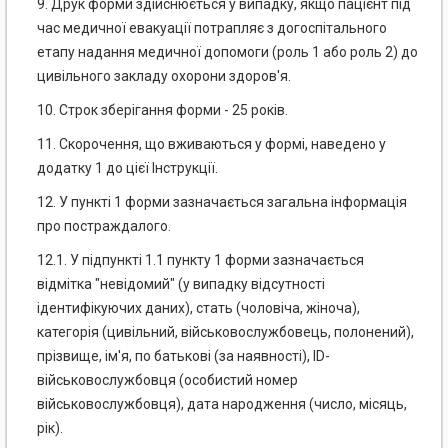
9. Друк форми здійснюється у випадку, якщо пацієнт під
час медичної евакуації потрапляє з догоспітального
етапу надання медичної допомоги (роль 1 або роль 2) до
цивільного закладу охорони здоров'я.
10. Строк зберігання форми - 25 років.
11. Скорочення, що вживаються у формі, наведено у
додатку 1 до цієї Інструкції.
12. У пункті 1 форми зазначається загальна інформація
про постраждалого.
12.1. У підпункті 1.1 пункту 1 форми зазначається
відмітка "невідомий" (у випадку відсутності
ідентифікуючих даних), стать (чоловіча, жіноча),
категорія (цивільний, військовослужбовець, полонений),
прізвище, ім'я, по батькові (за наявності), ID-
військовослужбовця (особистий номер
військовослужбовця), дата народження (число, місяць,
рік).