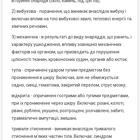
вторинні снаряди (скло, камінь, лід, цегла);
2) вибухова - поранення, що виникає внаслідок вибуху і
включає вплив на тіло вибухової хвилі, теплової енергії та
хімічних речовин;
3) механічна - в результаті дії виду знаряддя, що ранить, і
характеру ушкодження, впливу зовнішніх механічних
факторів на організм, що призводить до порушення
цілісності тканин, кровоносних судин, органів або кісток:
тупа - спричинені ударом тупим предметом без
проникнення в шкіру. Включає, але не обмежується:
садно, синці, гематома, закритий перелом, струс мозку;
відкрита - спричинені гострими або тупими предметами,
при їх проникненні через шкіру. Включає: різані, колоті,
рвані, рублені, укушені, розтрощені, розчавлені, забиті,
травматичні ампутації, змішані;
тривале стиснення - виникає внаслідок тривалого
стиснення м'яких частин тіла. Включає: синдром