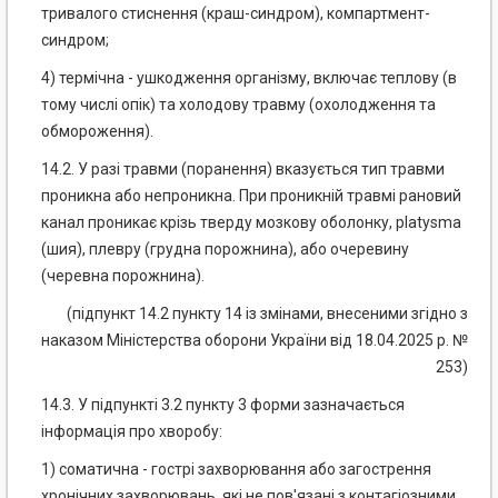
тривалого стиснення (краш-синдром), компартмент-
синдром;
4) термічна - ушкодження організму, включає теплову (в
тому числі опік) та холодову травму (охолодження та
обмороження).
14.2. У разі травми (поранення) вказується тип травми
проникна або непроникна. При проникній травмі рановий
канал проникає крізь тверду мозкову оболонку, platysma
(шия), плевру (грудна порожнина), або очеревину
(черевна порожнина).
(підпункт 14.2 пункту 14 із змінами, внесеними згідно з
наказом Міністерства оборони України від 18.04.2025 р. №
253)
14.3. У підпункті 3.2 пункту 3 форми зазначається
інформація про хворобу:
1) соматична - гострі захворювання або загострення
хронічних захворювань, які не пов'язані з контагіозними