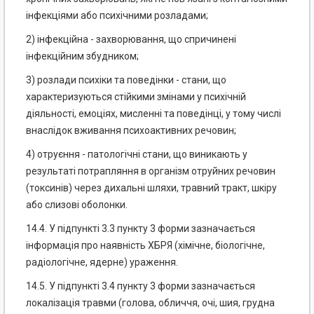
інфекціями або психічними розладами;
2) інфекційна - захворювання, що спричинені
інфекційним збудником;
3) розлади психіки та поведінки - стани, що
характеризуються стійкими змінами у психічній
діяльності, емоціях, мисленні та поведінці, у тому числі
внаслідок вживання психоактивних речовин;
4) отруєння - патологічні стани, що виникають у
результаті потрапляння в організм отруйних речовин
(токсинів) через дихальні шляхи, травний тракт, шкіру
або слизові оболонки.
14.4. У підпункті 3.3 пункту 3 форми зазначається
інформація про наявність ХБРЯ (хімічне, біологічне,
радіологічне, ядерне) ураження.
14.5. У підпункті 3.4 пункту 3 форми зазначається
локалізація травми (голова, обличчя, очі, шия, грудна