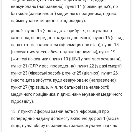
евакуйовано (направлено), пункт 14 (прізвище, ім'я, по
батькові (за наявності) медичного працівника, підпис,
найменування медичного підрозділу);
роль 2: пункт 15 (час та дата прибуття, сортувальна
категорія, попередньо надана допомога); пункт 16 (огляд
пацієнта - зазначається інформація про стан), пункт 18
(вказуються увесь обсяг наданої допомоги); пункт 19
(життєві показники), пункт 10 (ШВЛ у разі застосування);
пункт 21 (СЛР у разі проведення), пункт 22 (у разі смерті),
пункт 23 (лікарські засоби); пункт 25 (діагноз); пункт 26
(час та дата вибуття, куди евакуйовано (направлено);
пункт 27 (прізвище, ім'я, по батькові (за наявності)
медичного працівника, підпис, найменування медичного
підрозділу).
13. У пункті 2 форми зазначається інформація про
попередньо надану допомогу включно до ролі 1 (місце
події, пункт збору поранених, транспортування під час