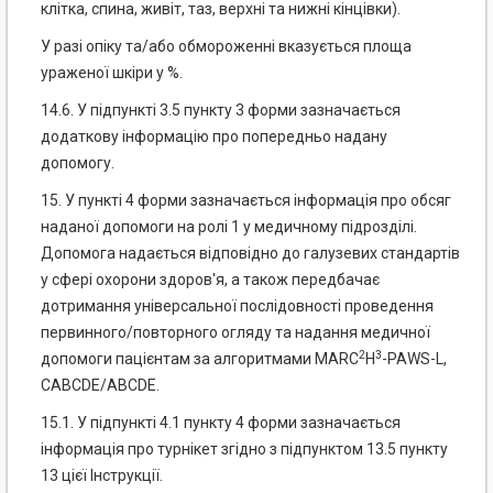
клітка, спина, живіт, таз, верхні та нижні кінцівки).
У разі опіку та/або обмороженні вказується площа
ураженої шкіри у %.
14.6. У підпункті 3.5 пункту 3 форми зазначається
додаткову інформацію про попередньо надану
допомогу.
15. У пункті 4 форми зазначається інформація про обсяг
наданої допомоги на ролі 1 у медичному підрозділі.
Допомога надається відповідно до галузевих стандартів
у сфері охорони здоров'я, а також передбачає
дотримання універсальної послідовності проведення
первинного/повторного огляду та надання медичної
2
3
допомоги пацієнтам за алгоритмами MARC
H
-PAWS-L,
CABCDE/ABCDE.
15.1. У підпункті 4.1 пункту 4 форми зазначається
інформація про турнікет згідно з підпунктом 13.5 пункту
13 цієї Інструкції.