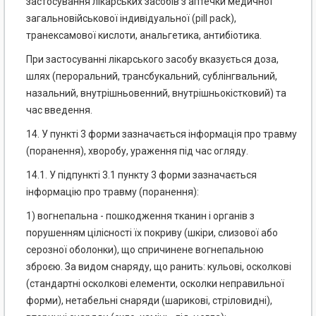
застосування лікарських засобів з аптечки медичної
загальновійськової індивідуальної (pill pack),
транексамової кислоти, анальгетика, антибіотика.
При застосуванні лікарського засобу вказується доза,
шлях (пероральний, трансбукальний, сублінгвальний,
назальний, внутрішньовенний, внутрішньокістковий) та
час введення.
14. У пункті 3 форми зазначається інформація про травму
(поранення), хворобу, ураження під час огляду.
14.1. У підпункті 3.1 пункту 3 форми зазначається
інформацію про травму (поранення):
1) вогнепальна - пошкодження тканин і органів з
порушенням цілісності їх покриву (шкіри, слизової або
серозної оболонки), що спричинене вогнепальною
зброєю. За видом снаряду, що ранить: кульові, осколкові
(стандартні осколкові елементи, осколки неправильної
форми), нетабельні снаряди (шарикові, стріловидні),