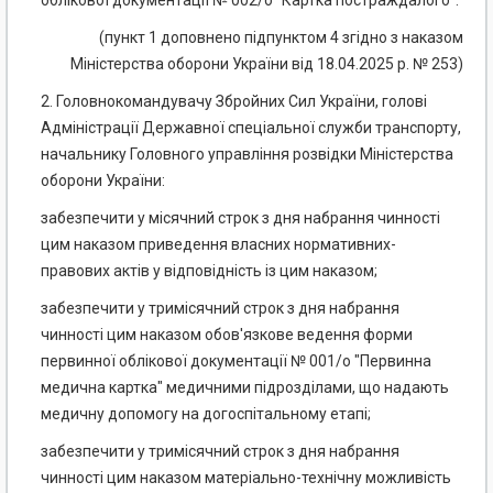
облікової документації № 002/о "Картка постраждалого".
(пункт 1 доповнено підпунктом 4 згідно з наказом
Міністерства оборони України від 18.04.2025 р. № 253)
2. Головнокомандувачу Збройних Сил України, голові
Адміністрації Державної спеціальної служби транспорту,
начальнику Головного управління розвідки Міністерства
оборони України:
забезпечити у місячний строк з дня набрання чинності
цим наказом приведення власних нормативних-
правових актів у відповідність із цим наказом;
забезпечити у тримісячний строк з дня набрання
чинності цим наказом обов'язкове ведення форми
первинної облікової документації № 001/о "Первинна
медична картка" медичними підрозділами, що надають
медичну допомогу на догоспітальному етапі;
забезпечити у тримісячний строк з дня набрання
чинності цим наказом матеріально-технічну можливість