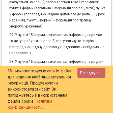
вказується на роль 2, заповнюється така інформація:
пункт 1 форми (загальна інформація про пацієнта), пункт
2 форми (попередньо надана допомога до роль 1 - у разі
надання), пункт 3 форми (інформація про травму,
хворобу, ураження).
27. У пункті 15 форми зазначається інформація про час
та дату прибуття на роль 2, сортувальну категорію,
попередньо надану допомогу (надавалась, невідомо, не
надавалась).
28. У пункті 16 форми зазначається інформація про дані
об'єктивного огляду пацієнта. У разі необхідності
Ми використовуємо cookie-файли
Погоджуюсь
вказується додаткова інформація про обстеження.
для надання найбільш актуальної
29. У пункті 17 форми зазначається інформація про
інформації. Продовжуючи
діагностику згідно з пунктом 20 цієї Інструкції, за потреби
використовувати сайт, Ви
вказується додаткова інформація.
погоджуєтесь з використанням
файлів cookie.
Політика
30. У пункті 18 форми зазначається інформація про
конфіденційності...
надану допомогу на роль 2.