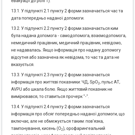
евакуації до ролі 1).
13.1. У підпункті 2.1 пункту 2 форми зазначається час та
дата попередньо наданої допомоги.
13.2. У підпункті 2.2 пункту 2 форми зазначається ким
була надана допомога - самодопомога, взаємодопомога,
немедичний працівник, медичний працівник, невідомо,
не надавалась. Якщо інформація про надану допомогу
відсутня або зазначена як невідома, то час та дата не
вказується.
13.3. У підпункті 2.3 пункту 2 форми зазначається
інформація про життєві показники: ЧД, SpO
, пульс АТ,
2
AVPU або шкала болю. Якщо життєвий показник не
вимірювався, то ставиться прочерк "-".
13.4. У підпункті 2.4 пункту 2 форми зазначається
інформація про обсяг попередньо наданої допомоги, що
включає, але не обмежується таким: пов'язка,
тампонування, кисень (O
), орофарингеальний
2