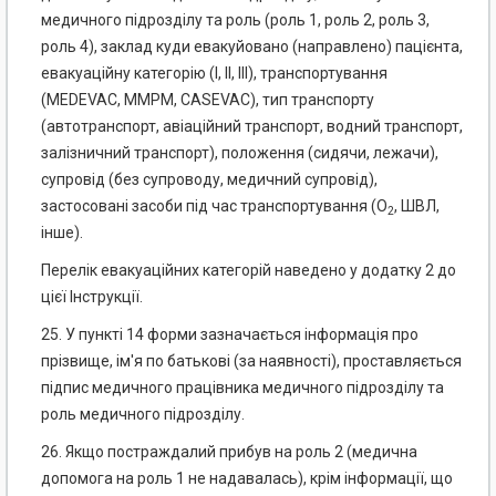
медичного підрозділу та роль (роль 1, роль 2, роль 3,
роль 4), заклад куди евакуйовано (направлено) пацієнта,
евакуаційну категорію (I, II, III), транспортування
(MEDEVAC, MMPM, CASEVAC), тип транспорту
(автотранспорт, авіаційний транспорт, водний транспорт,
залізничний транспорт), положення (сидячи, лежачи),
супровід (без супроводу, медичний супровід),
застосовані засоби під час транспортування (O
, ШВЛ,
2
інше).
Перелік евакуаційних категорій наведено у додатку 2 до
цієї Інструкції.
25. У пункті 14 форми зазначається інформація про
прізвище, ім'я по батькові (за наявності), проставляється
підпис медичного працівника медичного підрозділу та
роль медичного підрозділу.
26. Якщо постраждалий прибув на роль 2 (медична
допомога на роль 1 не надавалась), крім інформації, що