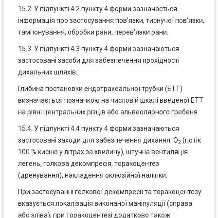
15.2. У підпункті 4.2 пункту 4 форми зазначається
інформація про застосування пов'язки, тиснучої пов'язки,
тампонування, обробки рани, перев'язки рани.
15.3. У підпункті 4.3 пункту 4 форми зазначаються
застосовані засоби для забезпечення прохідності
дихальних шляхів.
Глибина постановки ендотрахеальної трубки (ЕТТ)
визначається позначкою на числовій шкалі введеної ЕТТ
на рівні центральних різців або альвеолярного гребеня.
15.4. У підпункті 4.4 пункту 4 форми зазначаються
застосовані заходи для забезпечення дихання: O
(потік
2
100 % кисню у літрах за хвилину), штучна вентиляція
легень, голкова декомпресія, торакоцентез
(дренування), накладення оклюзійної наліпки.
При застосуванні голкової декомпресії та торакоцентезу
вказується локалізація виконаної маніпуляції (справа
або зліва), при торакоцентезі додатково також