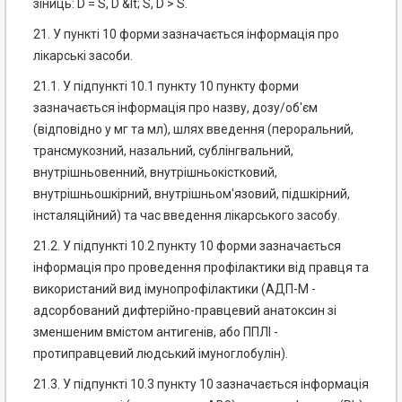
зіниць: D = S, D &lt; S, D > S.
21. У пункті 10 форми зазначається інформація про
лікарські засоби.
21.1. У підпункті 10.1 пункту 10 пункту форми
зазначається інформація про назву, дозу/об'єм
(відповідно у мг та мл), шлях введення (пероральний,
трансмукозний, назальний, сублінгвальний,
внутрішньовенний, внутрішньокістковий,
внутрішньошкірний, внутрішньом'язовий, підшкірний,
інсталяційний) та час введення лікарського засобу.
21.2. У підпункті 10.2 пункту 10 форми зазначається
інформація про проведення профілактики від правця та
використаний вид імунопрофілактики (АДП-М -
адсорбований дифтерійно-правцевий анатоксин зі
зменшеним вмістом антигенів, або ППЛІ -
протиправцевий людський імуноглобулін).
21.3. У підпункті 10.3 пункту 10 зазначається інформація