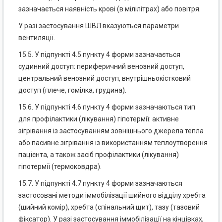
зазначається наявність крові (в мілілітрах) або повітря.
У разі застосування ШВЛ вказуються параметри
вентиляції.
15.5. У підпункті 4.5 пункту 4 форми зазначається
судинний доступ: периферичний венозний доступ,
центральний венозний доступ, внутрішньокістковий
доступ (плече, гомілка, грудина).
15.6. У підпункті 4.6 пункту 4 форми зазначаються тип
для профілактики (лікування) гіпотермії: активне
зігрівання із застосуванням зовнішнього джерела тепла
або пасивне зігрівання із використанням теплоутворення
пацієнта, а також засіб профілактики (лікування)
гіпотермії (термоковдра).
15.7. У підпункті 4.7 пункту 4 форми зазначаються
застосовані методи іммобілізації шийного відділу хребта
(шийний комір), хребта (спінальний щит), тазу (тазовий
фіксатор). У разі застосування іммобілізації на кінцівках,