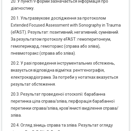
20. У пункті 9 форми зазначається інформація про
діагностику.
20.1. Ультразвукове дослідження за протоколом
Extended Focused Assessment with Sonography in Trauma
(eFAST). Результат: позитивний; негативний; сумнівний.
За результатом протоколу eFAST: гемоперитонеум,
гемоперикард, гемоторакс (справа або зліва),
пневмоторакс (справа або зліва).
20.2. У разі проведення інструментальних обстежень,
вказується відповідна відмітка: рентгенографія,
електрокардіограма. За потреби у нотатках вказується
результат обстеження.
20.3. Результат проведеної отоскопії: барабанна
перетинка ціла справа/зліва, перфорація барабанної
перетинки справа/зліва, кров'янисті виділення справа/
зліва.
20.4. Огляд зіниць справа та зліва. Результат огляду