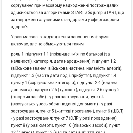
сортування при масовому надходженні постраждалих
здійснюється за алгоритмами START або jump START, що
затверджені галузевими стандартами у сфері охорони
здоров'я.
У разі масового надходження заповнення форми
включає, але не обмежуються таким:
роль 1: підпункт 1.1 (прізвище, ім'я, по батькові (за
наявності), категорія, дата народження), підпункт 1.2
(військове звання, військова частина, наявність алергії),
підпункт 1.3 (час та дата події, прибуття), підпункт 1.4
пункту 1 (сортувальна категорія), підпункт 2.4 (надана
допомога), підпункт 2.5 (турнікет), підпункт 2.6 пункту 2
(лікарські засоби) - у разі застосування, пункт 4
(вказуються увесь обсяг наданої допомоги) - у разі
застосування, пункт 5 (життєві показники), пункт 6 (ШВЛ)
- у разі застосування; пункт 7 (СЛР у разі проведення),
пункт 8 (у разі смерті), пункт 10 (лікарські засоби); пункт
12 (діагноз), пункт 13 (час та дата вибуття, куди