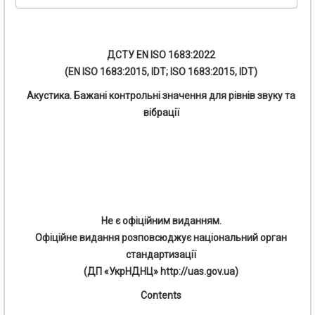
ДСТУ EN ISO 1683:2022
(EN ISO 1683:2015, IDT; ISO 1683:2015, IDT)
Акустика. Бажані контрольні значення для рівнів звуку та
вібрації
Не є офіційним виданням.
Офіційне видання розповсюджує національний орган
стандартизації
(ДП «УкрНДНЦ» http://uas.gov.ua)
Contents