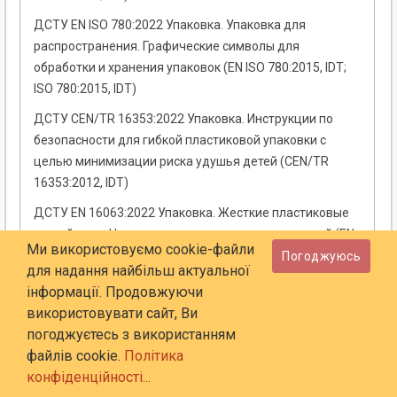
ДСТУ EN ISO 780:2022 Упаковка. Упаковка для
распространения. Графические символы для
обработки и хранения упаковок (EN ISO 780:2015, IDT;
ISO 780:2015, IDT)
ДСТУ CEN/TR 16353:2022 Упаковка. Инструкции по
безопасности для гибкой пластиковой упаковки с
целью минимизации риска удушья детей (CEN/TR
16353:2012, IDT)
ДСТУ EN 16063:2022 Упаковка. Жесткие пластиковые
контейнеры. Номенклатура пластиковых покрытий (EN
Ми використовуємо cookie-файли
16063:2011, IDT)
Погоджуюсь
для надання найбільш актуальної
ДСТУ EN 15385:2022 Упаковка. Гибкие ламинатные
інформації. Продовжуючи
трубы. Методы испытаний для определения прочности
використовувати сайт, Ви
сварного соединения (EN 15385:2007, IDT)
погоджуєтесь з використанням
файлів cookie.
Політика
ДСТУ EN 14867:2022 Упаковка. Пластиковые пакеты
конфіденційності...
для замораживания. Технические требования и