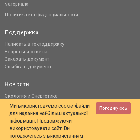
материала.
Политика конфиденциальности
Поддержка
Написать в техподдержку
Вопросы и ответы
Заказать документ
Ошибка в документе
Новости
Экология
Энергетика
и
Нормативное регулирование
Ми використовуємо cookie-файли
Погоджуюсь
Строительство и проектирование
для надання найбільш актуальної
Охрана труда и ПБ
інформації. Продовжуючи
використовувати сайт, Ви
© 2006 - 2026 Все права защищены
погоджуєтесь з використанням
E-mail:
online@budstandart.com