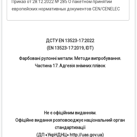
Приказ от 28.12.2022 № 285 О пакетном принятии
европейских нормативных документов CEN/CENELEC
ДСТУ EN 13523-17:2022
(EN 13523-17:2019, IDT)
Фарбовані рулонні метали. Методи випробування.
Частина 17. Адгезія знімних плівок
Не є офіційним виданням.
Офіційне видання розповсюджує національний орган
стандартизації
(ДП «УкрНДНЦ» http://uas.gov.ua)