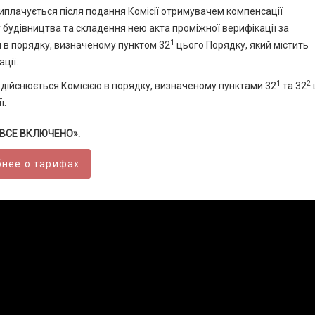
виплачується після подання Комісії отримувачем компенсації
будівництва та складення нею акта проміжної верифікації за
1
ї в порядку, визначеному пунктом 32
цього Порядку, який містить
ції.
1
2
 здійснюється Комісією в порядку, визначеному пунктами 32
та 32
ї.
 «ВСЕ ВКЛЮЧЕНО».
нее о тарифах