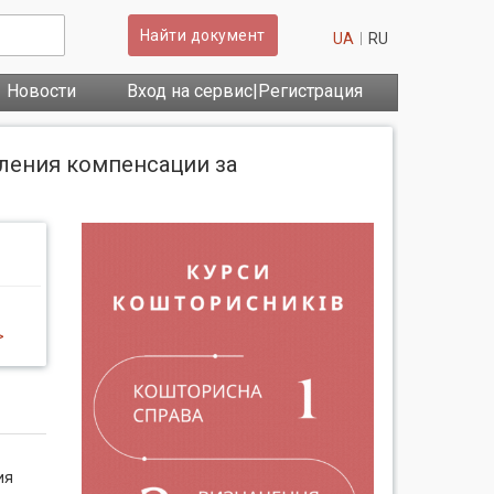
Найти документ
UA
RU
Новости
Вход на сервис|Регистрация
вления компенсации за
>
ия