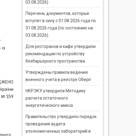
03.08.2026)
Перечень документов, которые
вступят в силу с 01.08.2026 года по
31.08.2026 года (по состоянию на
03.08.2026)
у
Для ресторанов и кафе утвердили
 із
рекомендации по устройству
безбарьерного пространства
Утверждены правила ведения
военного учета в реестре Оберіг
ДЖЕНО
України
НКРЭКУ утвердила Методику
. № 359
расчета остаточного
энергетического микса
Правительство утвердило порядок
проведения аудита
уполномоченных лабораторий в
еного