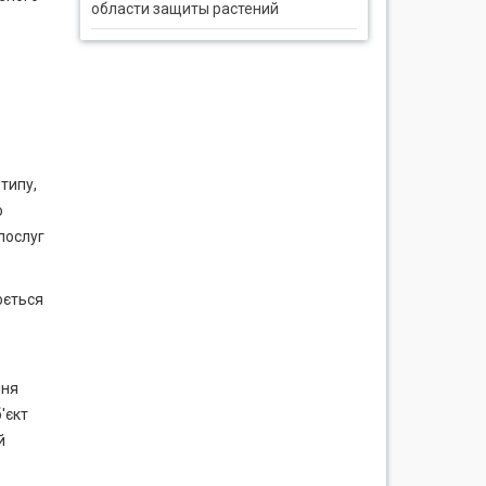
области защиты растений
типу,
ю
послуг
юється
ння
'єкт
й