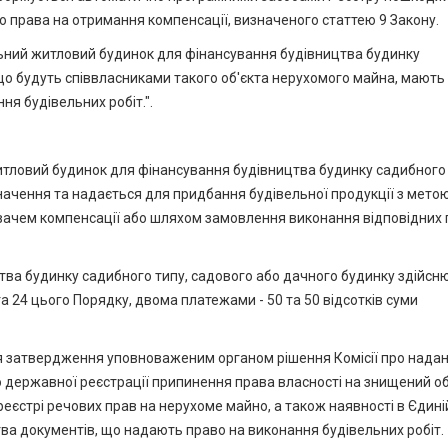
 права на отримання компенсації, визначеного статтею 9 Закону.
ьний житловий будинок для фінансування будівництва будинку
що будуть співвласниками такого об'єкта нерухомого майна, мають
я будівельних робіт.".
итловий будинок для фінансування будівництва будинку садибного 
начення та надається для придбання будівельної продукції з мето
вачем компенсації або шляхом замовлення виконання відповідних 
тва будинку садибного типу, садового або дачного будинку здійсн
та 24 цього Порядку, двома платежами - 50 та 50 відсотків суми
сля затвердження уповноваженим органом рішення Комісії про нада
 державної реєстрації припинення права власності на знищений об
єстрі речових прав на нерухоме майно, а також наявності в Єдині
тва документів, що надають право на виконання будівельних робіт.