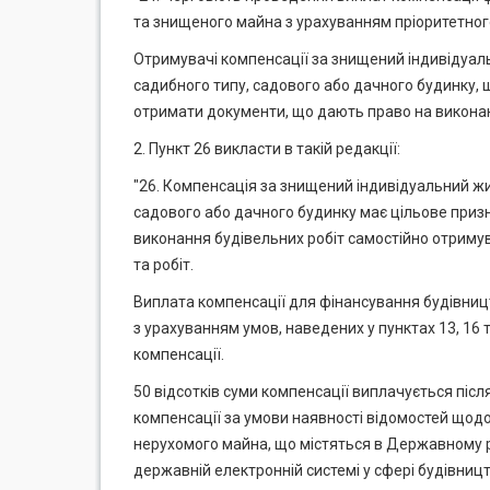
та знищеного майна з урахуванням пріоритетного
Отримувачі компенсації за знищений індивідуал
садибного типу, садового або дачного будинку, 
отримати документи, що дають право на виконанн
2. Пункт 26 викласти в такій редакції:
"26. Компенсація за знищений індивідуальний ж
садового або дачного будинку має цільове приз
виконання будівельних робіт самостійно отриму
та робіт.
Виплата компенсації для фінансування будівниц
з урахуванням умов, наведених у пунктах 13, 16 
компенсації.
50 відсотків суми компенсації виплачується пі
компенсації за умови наявності відомостей щодо
нерухомого майна, що містяться в Державному ре
державній електронній системі у сфері будівниц