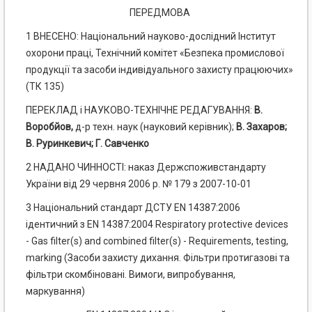
ПЕРЕДМОВА
1 ВНЕСЕНО: Національний науково-дослідний Інститут
охорони праці, Технічний комітет «Безпека промислової
продукції та засоби індивідуального захисту працюючих»
(ТК 135)
ПЕРЕКЛАД і НАУКОВО-ТЕХНІЧНЕ РЕДАГУВАННЯ:
В.
Воробйов,
д-р техн. наук (науковий керівник);
В.
Захаров;
В. Руринкевич;
Г. Савченко
2 НАДАНО ЧИННОСТІ: наказ Держспоживстандарту
України від 29 червня 2006 р. № 179 з 2007-10-01
3 Національний стандарт ДСТУ EN 14387:2006
ідентичний з EN 14387:2004 Respiratory protective devices
- Gas filter(s) and combined filter(s) - Requirements, testing,
marking (Засоби захисту дихання. Фільтри протигазові та
фільтри скомбіновані. Вимоги, випробування,
маркування)