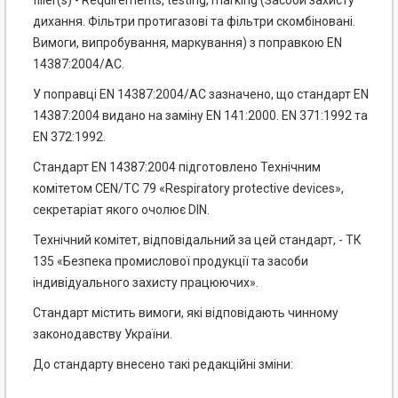
дихання. Фільтри протигазові та фільтри скомбіновані.
Вимоги, випробування, маркування) з поправкою EN
14387:2004/АС.
У поправці EN 14387:2004/АС зазначено, що стандарт EN
14387:2004 видано на заміну EN 141:2000. EN 371:1992 та
EN 372:1992.
Стандарт EN 14387:2004 підготовлено Технічним
комітетом CEN/TC 79 «Respiratory protective devices»,
секретаріат якого очолює DIN.
Технічний комітет, відповідальний за цей стандарт, - ТК
135 «Безпека промислової про­дукції та засоби
індивідуального захисту працюючих».
Стандарт містить вимоги, які відповідають чинному
законодавству України.
До стандарту внесено такі редакційні зміни: