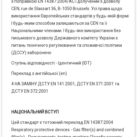
з поправкою EN 14387:2004/АС і долучений з дозволу
CEN, rue de Slassart 36, В-1050 Brussels. Усі права щодо
використання Європейських стандартів у будь-якій формі
І будь-яким спосо­бом залишаються за CEN та її
Національними членами. І будь-яке використання без
письмового дозволу Державного комітету України з
питань технічного регулювання та споживчої політики
(ДССУ) заборонено
Ступінь відповідності - Ідентичний (IDТ)
Переклад з англійської (еn)
4 НА ЗАМІНУ ДСТУ EN 141:2001, ДСТУ EN 371:2001 та
ДСТУ EN 372:2001
НАЦІОНАЛЬНИЙ ВСТУП
Цей стандарт є тотожний переклад EN 14387:2004
Respiratory protective devices - Gas fllter(s) and combined
filler(s) - Requirements, testing, marking (Засоби захисту