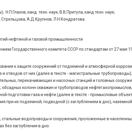
 Н.П.Глазов, канд. техн. наук; В.В.Притула, канд техн. наук;
.Д.Стрельцова; А.Д.Крупнов; Л.Н.Кондратова
ятий нефтяной и газовой промышленности
м Государственного комитета СССР по стандартам от 27 мая 19
ования к защите сооружений от подземной и атмосферной корроз
 и отводов от них (далее в тексте - магистральные трубопроводы);
тельных, перекачивающих и насосных станций и головных сооруж
); обсадных колонн скважин и трубопроводов нефтегазопромыслов
ой подготовки газа и нефти (далее в тексте - промысловые объект
ия при их подземной, подводной (с заглублением в дно), наземной
ы, стальные водопроводы и сооружения, проложенные в населенны
х без заглубления в дно.