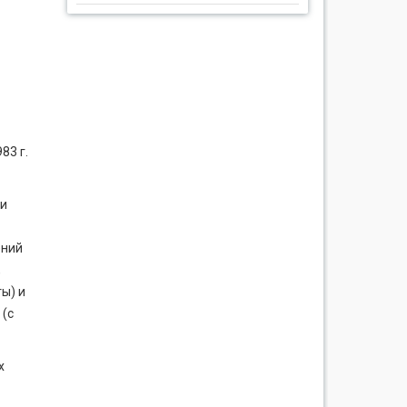
83 г.
ии
ений
,
ы) и
 (с
х