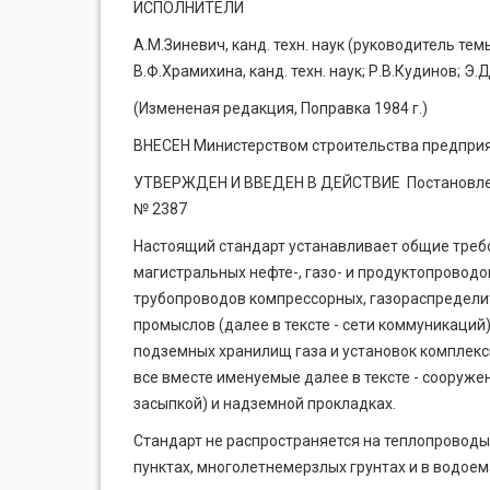
ИСПОЛНИТЕЛИ
А.М.Зиневич, канд. техн. наук (руководитель темы);
В.Ф.Храмихина, канд. техн. наук; Р.В.Кудинов; Э
(Измененая редакция, Поправка 1984 г.)
ВНЕСЕН Министерством строительства предпри
УТВЕРЖДЕН И ВВЕДЕН В ДЕЙСТВИЕ Постановление
№ 2387
Настоящий стандарт устанавливает общие треб
магистральных нефте-, газо- и продуктопроводов
трубопроводов компрессорных, газораспредели
промыслов (далее в тексте - сети коммуникаций
подземных хранилищ газа и установок комплексн
все вместе именуемые далее в тексте - сооружен
засыпкой) и надземной прокладках.
Стандарт не распространяется на теплопровод
пунктах, многолетнемерзлых грунтах и в водоема