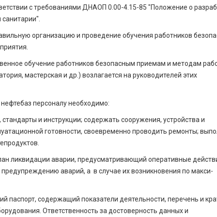
ветствии с требованиями ДНАОП 0.00-4.15-85 "Положение о разра
 санитарии".
правильную организацию и проведение обучения работников безоп
приятия.
ственное обучение работников безопасным приемам и методам раб
тория, мастерская и др.) возлагается на руководителей этих
 нефтебаз персоналу необходимо:
 стандарты и инструкции; содержать сооружения, устройства и
плуатационной готовности, своевременно проводить ремонты; вып
тепродуктов.
план ликвидации аварии, предусматривающий оперативные действ
 предупреждению аварий, а в случае их возникновения по макси­
ий паспорт, содержащий показатели деятельности, перечень и кр
борудования. Ответственность за достоверность данных и