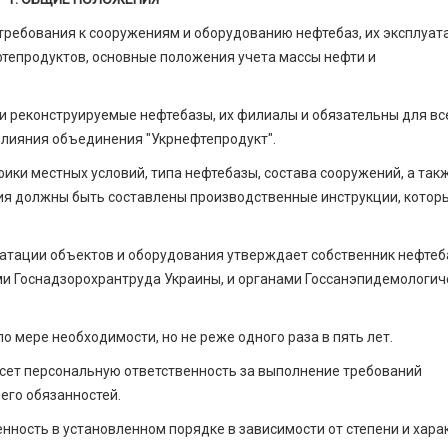
требования к сооружениям и оборудованию нефтебаз, их эксплуат
фтепродуктов, основные положения учета массы нефти и
и реконструируемые нефтебазы, их филиалы и обязательны для вс
влияния объединения "Укрнефтепродукт".
фики местных условий, типа нефтебазы, состава сооружений, а так
ния должны быть составлены производственные инструкции, котор
атации объектов и оборудо­вания утверждает собственник нефтеб
и Госнадзорохрантруда Украины, и органами Госсанэпидемологич
 мере необходимости, но не реже одного раза в пять лет.
сет персональную ответственность за выполнение требований
его обязанностей.
енность в установленном порядке в зависимости от степени и хара