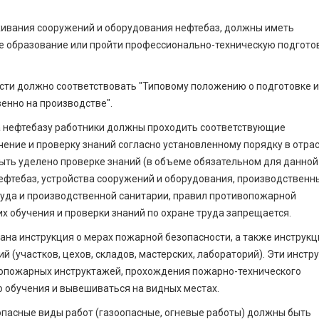
живания сооружений и оборудования нефтебаз, должны иметь
 образование или пройти профессионально-техническую под­готов
сти должно соответствовать "Типовому положению о подготовке и
нно на производстве".
а нефтебазу работники должны проходить соответствующие
учение и проверку знаний согласно установленному порядку в отра
 быть уделено проверке знаний (в объеме обязательном для данной
ефтебаз, устройства сооружений и оборудования, произ­водственн
руда и производственной санитарии, правил противопожарной
их обучения и проверки знаний по охране труда запрещается.
ана инструкция о мерах пожарной безопасности, а также инструкц
(участков, цехов, складов, мастерских, лабора­торий). Эти инстр
о­пожарных инструктажей, прохождения пожарно-технического
о обучения и вывешиваться на видных местах.
 опасные виды работ (газо­опасные, огневые работы) должны быть