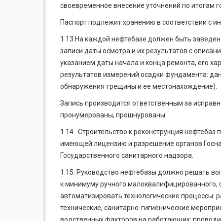
своевременное внесение уточнений по итогам г
Паспорт подлежит хранению в соответствии с ин
1.13.На каждой нефтебазе должен быть заведен
записи даты осмотра и их результатов с описа
указанием даты начала и конца ремонта, его ха
результатов измерений осадки фундамента: дан
обнаружения трещины и ее местонахождение).
Запись производится ответственным за исправ
пронумерованы, прошнурованы.
1.14. Строительство к реконструкция нефтебаз 
имеющей лицензию и разрешение органов Госнад
Государственного санитарного надзора.
1.15. Руководство нефтебазы должно решать во
к минимуму ручного мало­квалифицированного, 
автоматизировать технологические процессы: р
технические, санитарно-гигиенические меропр
водственных факторов на работающих; проводит