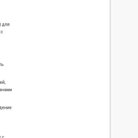
) для
 с
ть
ей,
ганами
едение
 с