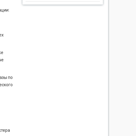
ации:
ех
же
ые
азы по
еского
ктера