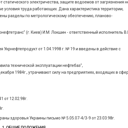
от статического электричества, защите водоемов от загрязнения 
е условия труда работающих. Дана характеристика территории,
чены разделы по метрологическому обеспечению, планово-
фтетранс" (г. Киев) И.М. Локшин - ответственный исполнитель В.
Укрнефтепродукт от 1.04.1998 г. № 19 и введены в действие с
авила технической эксплуатации нефтебаз",
абря 1984г., утрачивают силу на предприятиях, входящих в сфе
 от 12.02.98г.
г.
ны здоровья Украины письмо № 5.05.07-4/3-9 от 23.03.98г.
1. ОБЩИЕ ПОЛОЖЕНИЯ