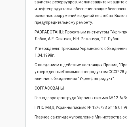
зачистке резервуа­ров, молниезащите и защите 
и нефтепродуктами, обеспечивающие безопасны
основных сооружений и зданий нефтебаз. Вклю
предупредительному ремонту.
РАЗРАБОТАНЫ: Проектным институтом "Укргипроне
Лобко, А.Е. Слинчак, И.Н. Романчук, Т.Г. Рубан
Утверждены: Приказом Украинского объединения 
1.04.1998г.
С введением в действие настоящих Правил, "Пр
утвержденныеГоскомнефтепродуктом СССР 28 дек
влияния объединения "Укрнефтепродукт".
СОГЛАСОВАНЫ:
Госнадзорохрантруда Украины письмо № 12-6/341
ГУПО МВД Украины письмо № 12/6/33 от 18.01.98
Главное санэпидемуправление Министерства охра