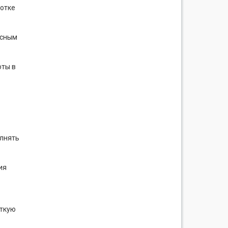
ботке
асным
оты в
олнять
ия
аткую