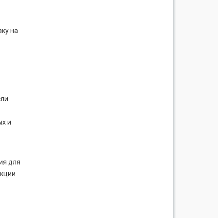
ку на
сли
ых и
ия для
укции