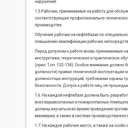
нарушения.
1.5.Рабочие, принимаемые на работу для обслу
соответствующее профессионально-техническое
производстве.
Обучение рабочих на нефтебазах по специально
повышению квалификации рабочих непосредстве
Перед допуском к работе вновь принимаемые н
инструктажи, теоретическое и прак­тическое об
(прил. 1,пп. 132-134). Особое внимание должно
должности) правил технической эксплуатации н
должностных инструкций, требовании охраны т
безопасности. Допуск к работе лиц, не прошедш
1.6. На каждой нефтебазе должна быть разработ
всех взрывоопасных и пожароопасных помещений 
должны изучаться во время проведения против
минимума, а также в системе производственног
1.7. На каждое рабочее место, а также на особо