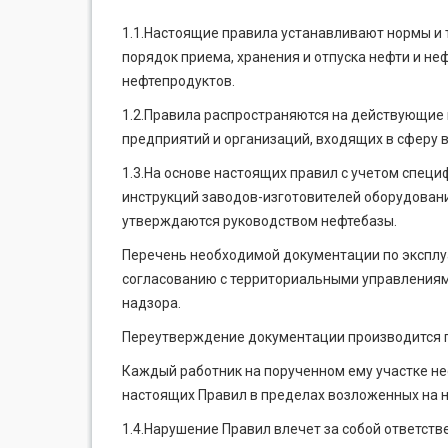
1.1.Настоящие правила устанавливают нормы и 
порядок приема, хранения и отпуска нефти и не
нефтепродуктов.
1.2.Правила распространяются на действующие 
предприятий и организаций, входящих в сферу 
1.3.На основе настоящих правил с учетом специ
инструкций заводов-изгото­вителей оборудова
утверждаются руководством нефтебазы.
Перечень необходимой документации по эксплу
согласованию с территориальными управлениям
надзора.
Переутверждение документации производится по
Каждый работник на порученном ему участке не
настоящих Правил в пределах воз­ложенных на н
1.4.Нарушение Правил влечет за собой ответств