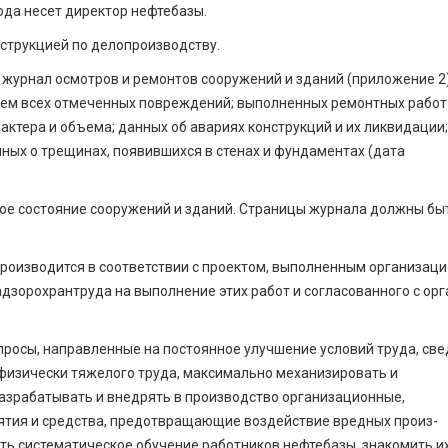
ода несет директор нефтебазы.
струкцией по дело­производству.
 журнал осмотров и ремонтов сооружений и зданий (приложение 2
нием всех отмеченных повреждений; выполненных ремонтных работ
рактера и объема; данных об авариях конструкций и их ликвидации;
ных о трещинах, появившихся в стенах и фундаментах (дата
ное состояние сооружений и зданий. Страницы журнала должны бы
производится в соответствии с проектом, выполненным организаци
зорохрантруда на выполнение этих работ и согласованного с ор
просы, направленные на пос­тоянное улучшение условий труда, св
физически тяжелого труда, максимально механизировать и
азрабатывать и внедрять в производство организационные,
иятия и средства, предотвращающие воздействие вредных произ­
ь систематическое обучение работников нефтебазы, знакомить их