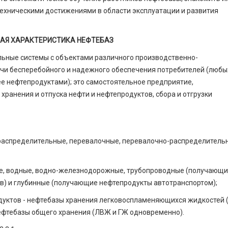
ехническими достижениями в области эксплуатации и развития
ТКАЯ ХАРАКТЕРИСТИКА НЕФТЕБАЗ
льные системы с объектами различного производственно-
чи бесперебойного и надежного обеспечения потребителей (любы
е нефтепродуктами); это самостоятельное предприятие,
анения и отпус­ка нефти и нефтепродуктов, сбора и отгрузки
а распределительные, перевалочные, перевалочно-распределитель
ые, водные, водно-железнодорожные, трубопроводные (получающ
в) и глубинные (получающие нефтепродукты автотранспортом);
дуктов - нефтебазы хранения легковоспламеняющихся жидкостей 
ефтебазы общего хранения (ЛВЖ и ГЖ одновременно).