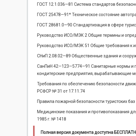
ГОСТ 12.1.036—81 Система стандартов безопасн
ГОСТ 25478—91* Техническое состояние автотр
ГОСТ 28681.0—90 Стандартизация в сфере тури
Руководство ИСО/МЭК 2 Общие термины и опред
Руководство ИСО/МЭК 51 Общие требования к и
СНиП 2.08.02—89 Общественные здания и соору
СанПиН 42—123—5774—91 Санитарные нормы и п
кондитерские предприятия, вырабатывающие м
Требования по обеспечению безопасности движ
РСФСР № 31 от 17.11.74
Правила пожарной безопасности туристских баз
Медицинские показания и противопоказания для
1985 г. № 1418
Полная версия документа доступна БЕСПЛАТН