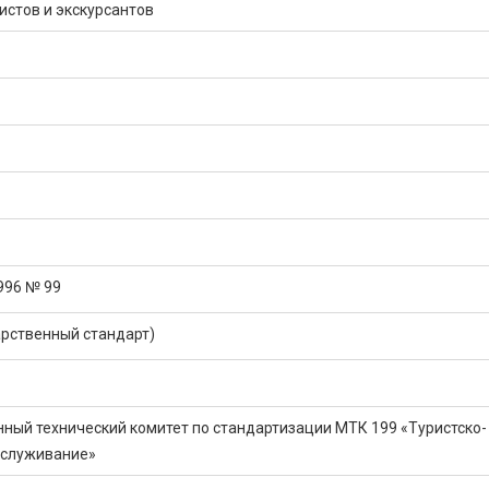
истов и экскурсантов
996 № 99
рственный стандарт)
ный технический комитет по стандартизации МТК 199 «Туристско-
бслуживание»