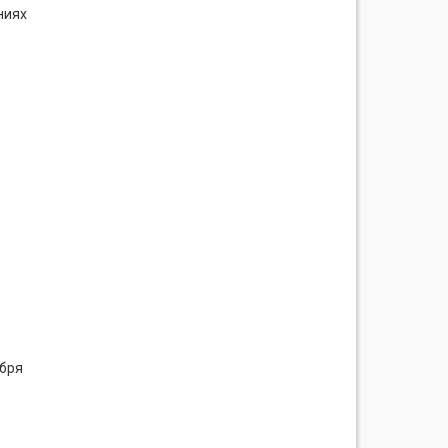
ниях
ября