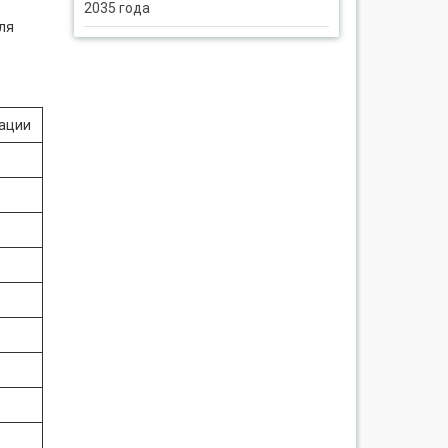
2035 года
ля
зации