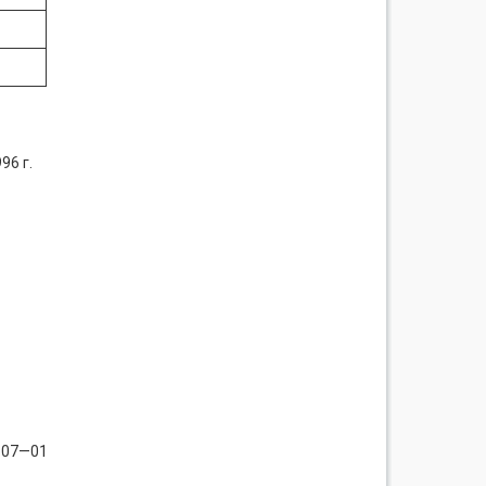
96 г.
—07—01