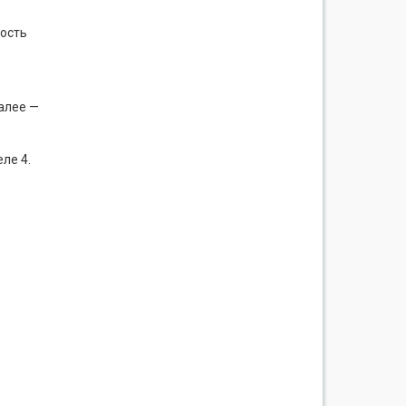
ность
алее —
ле 4.