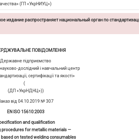
ачества» (ГП «УкрНИУЦ»)
ое издание распространяет национальный орган по стандартизац
ЕРДЖУВАЛЬНЕ ПОВІДОМЛЕННЯ
Державне підприємство
 науково-дослідний і навчальний центр
ндартизації, сертифікації та якості»
(
(ДП «УкрНДНЦ»))
Наказ від 04.10.2019 № 307
EN ISO 15610:2003
pecification and qualification
 procedures for metallic materials —
on based on tested welding consumables