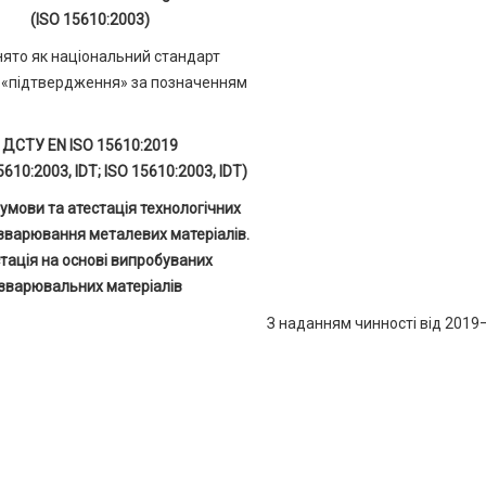
(ISO 15610:2003)
ято як національний стандарт
«підтвердження» за позначенням
ДСТУ EN ІSO 15610:2019
5610:2003, IDT; ISO 15610:2003, IDT)
 умови та атестація технологічних
 зварювання металевих матеріалів.
тація на основі випробуваних
зварювальних матеріалів
З наданням чинності від 201