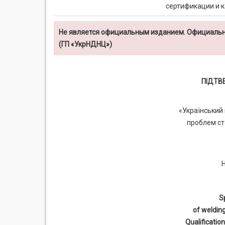
сертификации и к
Не является официальным изданием. Официальн
(ГП «УкрНДНЦ»)
ПІДТВ
«Український
проблем ста
S
of welding
Qualificati