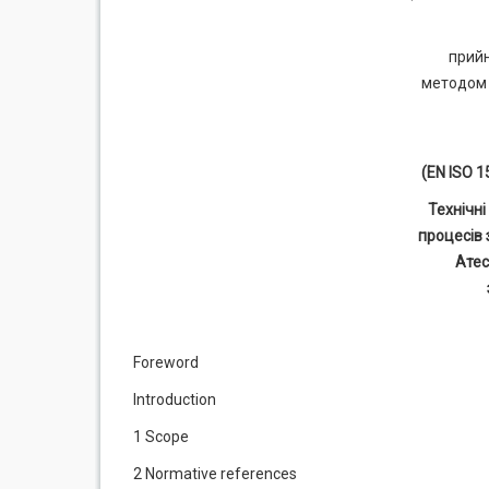
прийн
методом 
(EN ISO 1
Технічні
процесів
Атес
Foreword
Introduction
1 Scope
2 Normative references