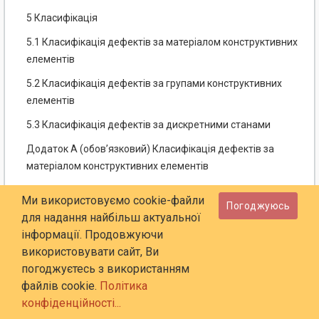
5 Класифікація
5.1 Класифікація дефектів за матеріалом конструктивних
елементів
5.2 Класифікація дефектів за групами конструктивних
елементів
5.3 Класифікація дефектів за дискретними станами
Додаток А (обов’язковий) Класифікація дефектів за
матеріалом конструктивних елементів
Додаток Б (обов’язковий) Класифікація дефектів
Ми використовуємо cookie-файли
Погоджуюсь
мостового полотна
для надання найбільш актуальної
Додаток В (обов’язковий) Класифікація дефектів
інформації. Продовжуючи
прогонових будов
використовувати сайт, Ви
погоджуєтесь з використанням
Додаток Г (обов’язковий) Класифікація дефектів опор та
файлів cookie.
Політика
опорних частин
конфіденційності...
Додаток Д (обов’язковий) Класифікація дефектів