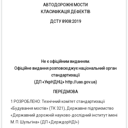
АВТОДОРОЖНІ МОСТИ
КЛАСИФІКАЦІЯ ДЕФЕКТІВ
ДСТУ 8908:2019
Не є офіційним виданням.
Офіційне видання розповсюджує національний орган
стандартизації
(ДП «УкрНДНЦ» http://uas.gov.ua)
ПЕРЕДМОВА
1 РОЗРОБЛЕНО: Технічний комітет стандартизації
«Будування мостів» (ТК 321), Державне підприємство
«Державний дорожній науково-дослідний інститут імені
М. П. Шульгіна» (ДП «ДерждорНДІ»)